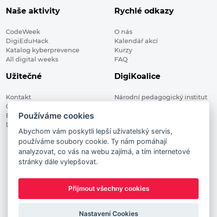
Naše aktivity
Rychlé odkazy
CodeWeek
O nás
DigiEduHack
Kalendář akcí
Katalog kyberprevence
Kurzy
All digital weeks
FAQ
Užitečné
DigiKoalice
Kontakt
Národní pedagogický institut
Členské organizace
České republiky, DigiKoalice
Používáme cookies
Blog
Weilova 1271/6 102 00 Praha 10
Digitalizace ve vzdělávání
Abychom vám poskytli lepší uživatelský servis,
používáme soubory cookie. Ty nám pomáhají
DigiKoalice 2021. All rights reserved
analyzovat, co vás na webu zajímá, a tím internetové
Vstup do administrace
stránky dále vylepšovat.
This project has received funding from the European
Commission Innovation and Networks Executive Agency (now
Přijmout všechny cookies
HaDEA) CEF TELECOM Calls 2019. This website reflects only the
author’s view. It does not represent the view of the European
Commission and the European Commission is not responsible
Nastavení Cookies