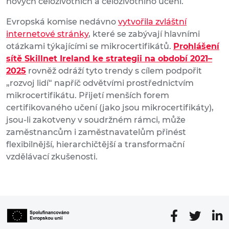
nových celoživotních a celoživotního učení.
Evropská komise nedávno
vytvořila zvláštní
internetové stránky
, které se zabývají hlavními
otázkami týkajícími se mikrocertifikátů.
Prohlášení
sítě Skillnet Ireland ke strategii na období 2021–
2025
rovněž odráží tyto trendy s cílem podpořit
„rozvoj lidí“ napříč odvětvími prostřednictvím
mikrocertifikátu. Přijetí menších forem
certifikovaného učení (jako jsou mikrocertifikáty),
jsou-li zakotveny v soudržném rámci, může
zaměstnancům i zaměstnavatelům přinést
flexibilnější, hierarchičtější a transformační
vzdělávací zkušenosti.