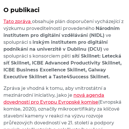
O publikaci
Tato zpráva
obsahuje plán doporučení vycházející z
výzkumu proveditelnosti provedeného
Národním
institutem pro digitální vzdělávání (NIDL)
ve
spolupráci s
irským institutem pro digitální
podnikání na univerzitě v Dublinu (DCU)
ve
spolupráci s konsorciem pěti
sítí Skillnet: Letecká
síť Skillnet, ICBE Advanced Productivity Skillnet,
ICBE Business Excellence Skillnet, Galway
Executive Skillnet a Taste4Success Skillnet.
Zpráva je vhodná k tomu, aby vnitrostátní a
mezinárodní iniciativy, jako je
nová agenda
dovedností pro Evropu Evropské komise
(Evropská
komise, 2020), označily mikrocertifikáty za klíčové
stavební kameny v reakci na výzvu rozvoje
průřezových dovedností ve 21. století a podpory