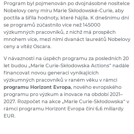
Program byl pojmenován po dvojnásobné nositelce
Nobelovy ceny míru Marie Skłodowské-Curie, aby
poctila a šířila hodnoty, které hájila. K dnešnímu dni
se programů zúčastnilo více než 145000
výzkumných pracovníků, z nichž má prospěch
mnohem více, mezi nimi dvanáct laureátů Nobelovy
ceny a vítěz Oscara.
V návaznosti na úspěch programu za posledních 20
let budou „Marie Curie-Skłodowska Actions“ nadále
financovat novou generaci vynikajících
výzkumných pracovníků v raném věku v rámci
programu Horizont Evropa
, nového evropského
programu pro výzkum a inovace na období 2021–
2027. Rozpočet na akce „Marie Curie-Skłodowska“ v
rámci programu Horizont Evropa činí 6,6 miliardy
EUR.