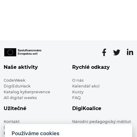
Naše aktivity
Rychlé odkazy
CodeWeek
O nás
DigiEduHack
Kalendář akcí
Katalog kyberprevence
Kurzy
All digital weeks
FAQ
Užitečné
DigiKoalice
Kontakt
Národní pedagogický institut
Členské organizace
České republiky, DigiKoalice
Používáme cookies
Blog
Weilova 1271/6 102 00 Praha 10