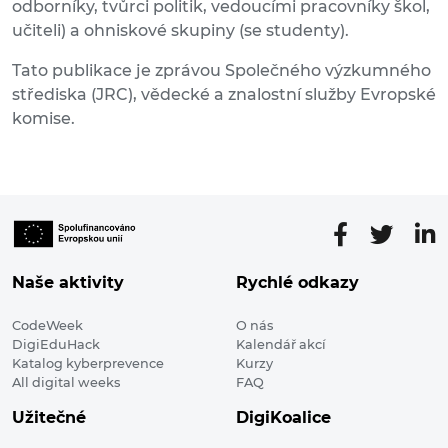
odborníky, tvůrci politik, vedoucími pracovníky škol,
učiteli) a ohniskové skupiny (se studenty).
Tato publikace je zprávou Společného výzkumného
střediska (JRC), vědecké a znalostní služby Evropské
komise.
Naše aktivity
Rychlé odkazy
CodeWeek
O nás
DigiEduHack
Kalendář akcí
Katalog kyberprevence
Kurzy
All digital weeks
FAQ
Užitečné
DigiKoalice