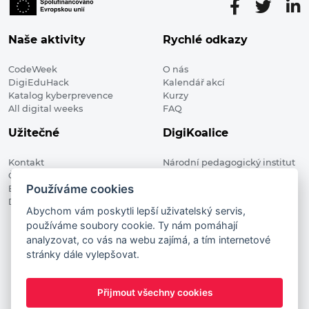
Naše aktivity
Rychlé odkazy
CodeWeek
O nás
DigiEduHack
Kalendář akcí
Katalog kyberprevence
Kurzy
All digital weeks
FAQ
Užitečné
DigiKoalice
Kontakt
Národní pedagogický institut
Členské organizace
České republiky, DigiKoalice
Používáme cookies
Blog
Weilova 1271/6 102 00 Praha 10
Digitalizace ve vzdělávání
Abychom vám poskytli lepší uživatelský servis,
používáme soubory cookie. Ty nám pomáhají
DigiKoalice 2021. All rights reserved
analyzovat, co vás na webu zajímá, a tím internetové
Vstup do administrace
stránky dále vylepšovat.
This project has received funding from the European
Commission Innovation and Networks Executive Agency (now
Přijmout všechny cookies
HaDEA) CEF TELECOM Calls 2019. This website reflects only the