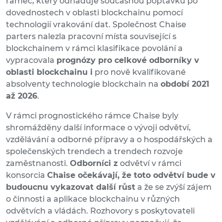
rámec, který odhaduje současnou poptávku po
dovednostech v oblasti blockchainu pomocí
technologií vrakování dat. Společnost Chaise
parters nalezla pracovní místa související s
blockchainem v rámci klasifikace povolání a
vypracovala
prognózy pro celkové odborníky v
oblasti blockchainu i
pro nově kvalifikované
absolventy technologie blockchain na
období 2021
až 2026
.
V rámci prognostického rámce Chaise byly
shromážděny další informace o vývoji odvětví,
vzdělávání a odborné přípravy a o hospodářských a
společenských trendech a trendech rozvoje
zaměstnanosti.
Odborníci z
odvětví v rámci
konsorcia
Chaise očekávají, že toto odvětví bude v
budoucnu vykazovat další růst
a že se zvýší zájem
o činnosti a aplikace blockchainu v různých
odvětvích a vládách. Rozhovory s poskytovateli