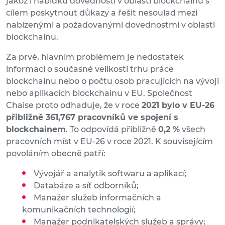
jakož i nabídku dovedností v oblasti blockchainu s
cílem poskytnout důkazy a řešit nesoulad mezi
nabízenými a požadovanými dovednostmi v oblasti
blockchainu.
Za prvé, hlavním problémem je nedostatek
informací o současné velikosti trhu práce
blockchainu nebo o počtu osob pracujících na vývoji
nebo aplikacích blockchainu v EU. Společnost
Chaise proto odhaduje, že v roce
2021 bylo v EU-26
přibližně 361,767 pracovníků ve spojení s
blockchainem
. To odpovídá přibližně
0,2 %
všech
pracovních míst v EU-26 v roce 2021. K souvisejícím
povoláním obecně patří:
Vývojář a analytik softwaru a aplikací;
Databáze a síť odborníků;
Manažer služeb informačních a
komunikačních technologií;
Manažer podnikatelských služeb a správy;