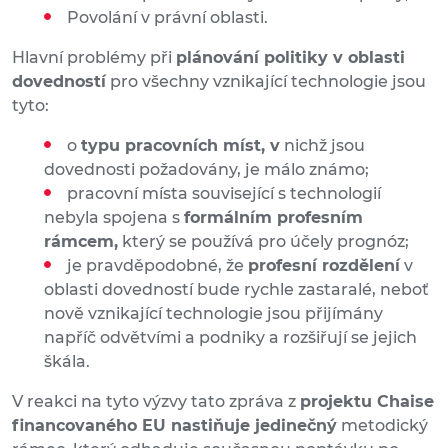
Povolání v právní oblasti.
Hlavní problémy při
plánování politiky v oblasti
dovedností
pro všechny vznikající technologie jsou
tyto:
o
typu pracovních míst, v
nichž jsou
dovednosti požadovány, je málo známo;
pracovní místa související s technologií
nebyla spojena s
formálním profesním
rámcem,
který se používá pro účely prognóz;
je pravděpodobné, že
profesní rozdělení
v
oblasti dovedností bude rychle zastaralé, neboť
nově vznikající technologie jsou přijímány
napříč odvětvími a podniky a rozšiřují se jejich
škála.
V reakci na tyto výzvy tato zpráva z
projektu Chaise
financovaného EU nastiňuje jedinečný
metodický