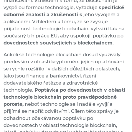
financování. Vzhledem k tomu, že blockchain je
vyspělou formou technologie, vyžaduje
specifické
odborné znalosti a zkušenosti s
jeho vývojem a
aplikacemi. Vzhledem k tomu, že se zvyšuje
přijatelnost technologie blockchain, vytváří tlak na
současný trh práce EU, aby uspokojil poptávku po
dovednostech souvisejících s blockchainem
.
Ačkoli se technologie blockchain dosud využívaly
především v oblasti kryptoměn, jejich uplatňování
se rychle rozšířilo i v dalších důležitých oblastech,
jako jsou finance a bankovnictví, řízení
dodavatelského řetězce a zdravotnické
technologie.
Poptávka po dovednostech v oblasti
technologie blockchain proto pravděpodobně
poroste,
neboť technologie se i nadále vyvíjí a
přijímá se napříč odvětvími. Cílem této zprávy je
odhadnout očekávanou poptávku po
dovednostech v oblasti technologie blockchain,