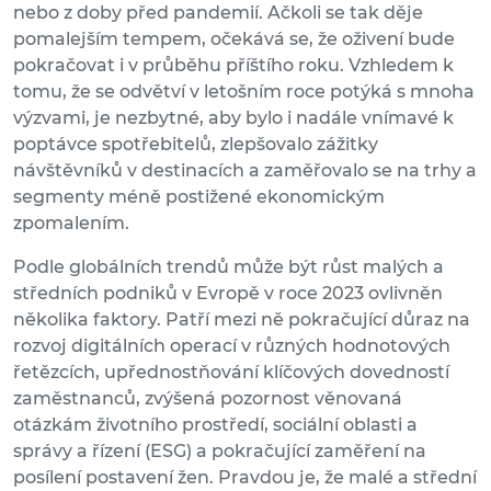
nebo z doby před pandemií. Ačkoli se tak děje
pomalejším tempem, očekává se, že oživení bude
pokračovat i v průběhu příštího roku. Vzhledem k
tomu, že se odvětví v letošním roce potýká s mnoha
výzvami, je nezbytné, aby bylo i nadále vnímavé k
poptávce spotřebitelů, zlepšovalo zážitky
návštěvníků v destinacích a zaměřovalo se na trhy a
segmenty méně postižené ekonomickým
zpomalením.
Podle globálních trendů může být růst malých a
středních podniků v Evropě v roce 2023 ovlivněn
několika faktory. Patří mezi ně pokračující důraz na
rozvoj digitálních operací v různých hodnotových
řetězcích, upřednostňování klíčových dovedností
zaměstnanců, zvýšená pozornost věnovaná
otázkám životního prostředí, sociální oblasti a
správy a řízení (ESG) a pokračující zaměření na
posílení postavení žen. Pravdou je, že malé a střední