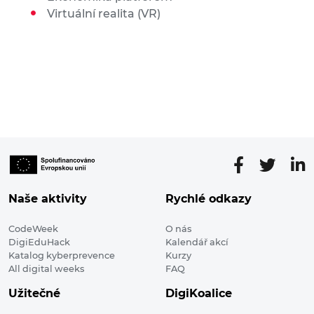
Virtuální realita (VR)
Naše aktivity
Rychlé odkazy
CodeWeek
O nás
DigiEduHack
Kalendář akcí
Katalog kyberprevence
Kurzy
All digital weeks
FAQ
Užitečné
DigiKoalice