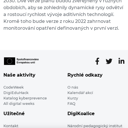
2030. Dvě verze plánu budou zveřejněny v různých
obdobích, aby se zohlednily dynamické rysy odvětví
a rostoucí rychlost vývoje aditivních technologií.
Kromě toho bude verze z roku 2022 zahrnovat
monitorování opatření definovaných v první verzi.
Naše aktivity
Rychlé odkazy
CodeWeek
O nás
DigiEduHack
Kalendář akcí
Katalog kyberprevence
Kurzy
All digital weeks
FAQ
Užitečné
DigiKoalice
Kontakt
Národní pedagogický institut