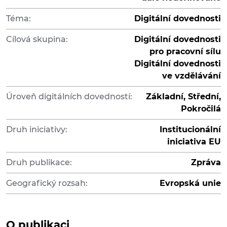
Téma:
Digitální dovednosti
Cílová skupina:
Digitální dovednosti
pro pracovní sílu
Digitální dovednosti
ve vzdělávání
Úroveň digitálních dovedností:
Základní, Střední,
Pokročilá
Druh iniciativy:
Institucionální
iniciativa EU
Druh publikace:
Zpráva
Geografický rozsah:
Evropská unie
O publikaci