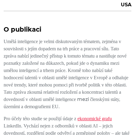
USA
O publikaci
Umělá inteligence je velmi diskutovaným tématem, zejména v
souvislosti s jejím dopadem
na trh práce a pracovní sílu.
Tato
zpráva nabízí jedinečný přístup k tomuto tématu a nastiňuje nové
poznatky založené na důkazech,
pokud jde o dynamiku mezi
umělou inteligencí a trhem práce. Kromě toho nabízí také
hodnocení talentů v oblasti umělé inteligence v
Evropě a odhaluje
nové trendy, které mohou pomoci při tvorbě politik v této oblasti.
Tato zpráva zkoumá relativní rozložení a koncentraci talentů a
mezi
dovedností v oblasti umělé inteligence
členskými státy,
územími a demografiemi EU.
Pro účely této studie se
použijí
údaje
z
ekonomické grafu
LinkedIn.
Vychází nejen
z odborníků v oblasti AI – jejich
dovedností, rozdělení podle odvětví a zeměpisné
polohy –
ale také