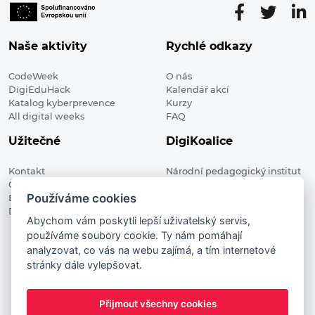
Naše aktivity
Rychlé odkazy
CodeWeek
O nás
DigiEduHack
Kalendář akcí
Katalog kyberprevence
Kurzy
All digital weeks
FAQ
Užitečné
DigiKoalice
Kontakt
Národní pedagogický institut
Členské organizace
České republiky, DigiKoalice
Používáme cookies
Blog
Weilova 1271/6 102 00 Praha 10
Digitalizace ve vzdělávání
Abychom vám poskytli lepší uživatelský servis,
používáme soubory cookie. Ty nám pomáhají
DigiKoalice 2021. All rights reserved
analyzovat, co vás na webu zajímá, a tím internetové
Vstup do administrace
stránky dále vylepšovat.
This project has received funding from the European
Commission Innovation and Networks Executive Agency (now
Přijmout všechny cookies
HaDEA) CEF TELECOM Calls 2019. This website reflects only the