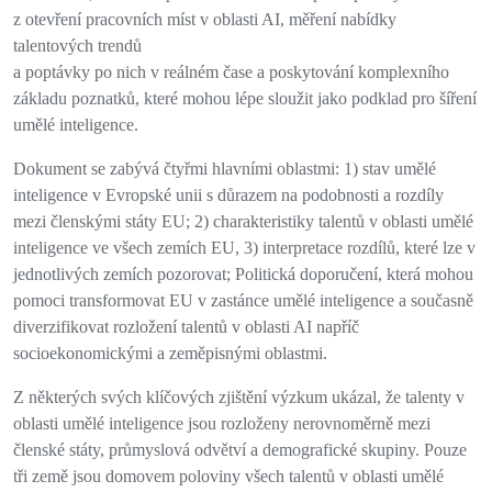
z otevření pracovních míst v oblasti AI,
měření nabídky
talentových trendů
a poptávky po nich v reálném čase a poskytování
komplexního
základu poznatků,
které mohou lépe sloužit jako podklad pro šíření
umělé inteligence.
Dokument
se zabývá čtyřmi
hlavními oblastmi: 1)
stav umělé
inteligence v Evropské unii s důrazem na podobnosti a
rozdíly
mezi členskými státy EU; 2)
charakteristiky talentů v oblasti umělé
inteligence ve všech zemích EU, 3) i
nterpretace rozdílů, které lze v
jednotlivých zemích pozorovat;
Politická doporučení, která mohou
pomoci transformovat EU v zastánce
umělé inteligence a současně
diverzifikovat rozložení talentů v
oblasti AI napříč
socioekonomickými a zeměpisnými oblastmi.
Z některých svých klíčových zjištění výzkum ukázal, že talenty v
oblasti umělé inteligence jsou rozloženy nerovnoměrně mezi
členské státy, průmyslová
odvětví a demografické skupiny. Pouze
tři země jsou domovem poloviny všech
talentů v oblasti umělé