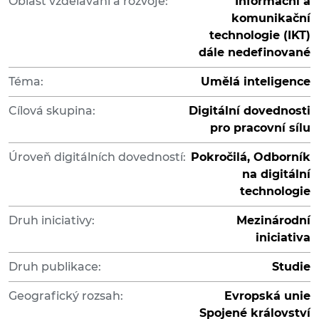
Oblast vzdělávání a rozvoje:
Informační a
komunikační
technologie (IKT)
dále nedefinované
Téma:
Umělá inteligence
Cílová skupina:
Digitální dovednosti
pro pracovní sílu
Úroveň digitálních dovedností:
Pokročilá, Odborník
na digitální
technologie
Druh iniciativy:
Mezinárodní
iniciativa
Druh publikace:
Studie
Geografický rozsah:
Evropská unie
Spojené království