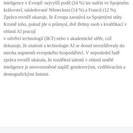
inteligence v Evropě: nejvyšší podíl (24 %) lze nalézt ve Spojeném
království, následované Německem (14 %)
a Francií (12 %).
Zpráva rovněž ukazuje, že Evropa zaostává za Spojenými státy.
Kromě toho, pokud jde o
průmysl, dvě třetiny
osob s kvalifikací v
oblasti AI
pracují
v odvětví technologií (IKT) nebo v akademické sféře, což
dokazuje, že znalosti a
technologie AI
se dosud nerozšiřovaly do
mnoha segmentů evropského hospodářství.
V neposlední řadě
zpráva rovněž ukázala, že
rozdělení talentů v
oblasti umělé
inteligence je nerovnoměrné napříč genderovými, vzdělávacími a
demografickými liniemi.