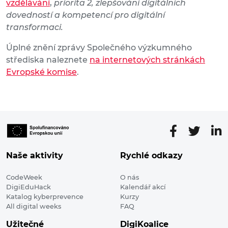
vzdělávání
,
priorita 2, zlepšování digitálních
dovedností a kompetencí pro digitální
transformaci.
Úplné znění zprávy Společného výzkumného
střediska naleznete
na internetových stránkách
Evropské komise
.
Naše aktivity
Rychlé odkazy
CodeWeek
O nás
DigiEduHack
Kalendář akcí
Katalog kyberprevence
Kurzy
All digital weeks
FAQ
Užitečné
DigiKoalice