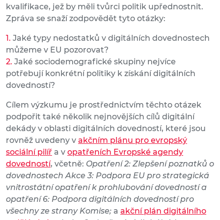
kvalifikace, jež by měli tvůrci politik upřednostnit.
Zpráva se snaží zodpovědět tyto otázky:
Jaké typy nedostatků v digitálních dovednostech
můžeme v EU pozorovat?
Jaké sociodemografické skupiny nejvíce
potřebují konkrétní politiky k získání digitálních
dovedností?
Cílem výzkumu je prostřednictvím těchto otázek
podpořit také několik nejnovějších cílů digitální
dekády v oblasti digitálních dovedností, které jsou
rovněž uvedeny v
akčním plánu pro evropský
sociální pilíř
a v
opatřeních Evropské agendy
dovedností
, včetně:
Opatření 2: Zlepšení poznatků o
dovednostech Akce 3: Podpora EU pro strategická
vnitrostátní opatření k prohlubování dovedností a
opatření 6: Podpora digitálních dovedností pro
všechny ze strany Komise;
a
akční plán digitálního