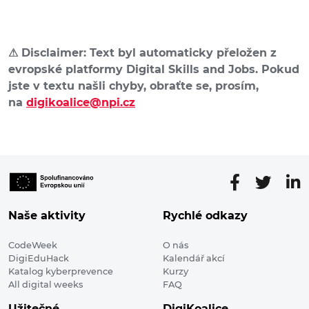
⚠
Disclaimer: Text byl automaticky přeložen z
evropské platformy Digital Skills and Jobs. Pokud
jste v textu našli chyby, obraťte se, prosím,
na
digikoalice@npi.cz
Naše aktivity
Rychlé odkazy
CodeWeek
O nás
DigiEduHack
Kalendář akcí
Katalog kyberprevence
Kurzy
All digital weeks
FAQ
Užitečné
DigiKoalice