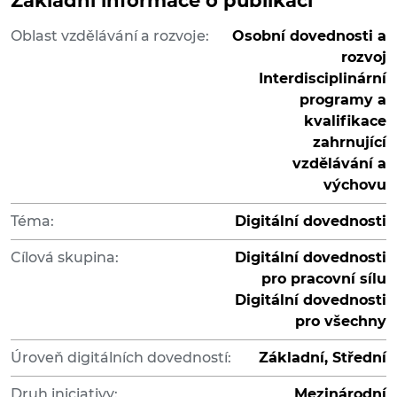
Základní informace o publikaci
Oblast vzdělávání a rozvoje:
Osobní dovednosti a
rozvoj
Interdisciplinární
programy a
kvalifikace
zahrnující
vzdělávání a
výchovu
Téma:
Digitální dovednosti
Cílová skupina:
Digitální dovednosti
pro pracovní sílu
Digitální dovednosti
pro všechny
Úroveň digitálních dovedností:
Základní, Střední
Druh iniciativy:
Mezinárodní