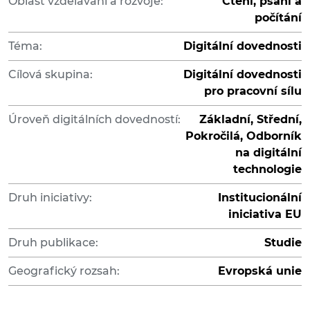
Oblast vzdělávání a rozvoje:
Čtení, psaní a
počítání
Téma:
Digitální dovednosti
Cílová skupina:
Digitální dovednosti
pro pracovní sílu
Úroveň digitálních dovedností:
Základní, Střední,
Pokročilá, Odborník
na digitální
technologie
Druh iniciativy:
Institucionální
iniciativa EU
Druh publikace:
Studie
Geografický rozsah:
Evropská unie