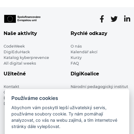
Naše aktivity
Rychlé odkazy
CodeWeek
O nás
DigiEduHack
Kalendář akcí
Katalog kyberprevence
Kurzy
All digital weeks
FAQ
Užitečné
DigiKoalice
Kontakt
Národní pedagogický institut
Členské organizace
České republiky, DigiKoalice
Používáme cookies
Blog
Weilova 1271/6 102 00 Praha 10
Digitalizace ve vzdělávání
Abychom vám poskytli lepší uživatelský servis,
používáme soubory cookie. Ty nám pomáhají
DigiKoalice 2021. All rights reserved
analyzovat, co vás na webu zajímá, a tím internetové
Vstup do administrace
stránky dále vylepšovat.