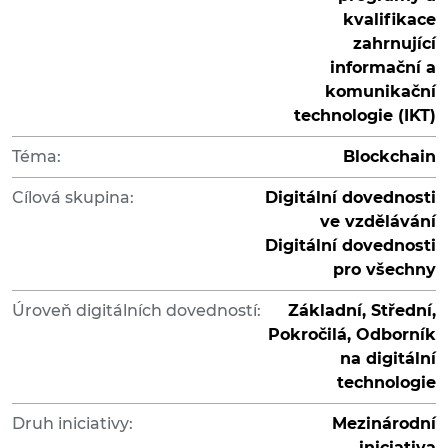
kvalifikace
zahrnující
informační a
komunikační
technologie (IKT)
Téma:
Blockchain
Cílová skupina:
Digitální dovednosti
ve vzdělávání
Digitální dovednosti
pro všechny
Úroveň digitálních dovedností:
Základní, Střední,
Pokročilá, Odborník
na digitální
technologie
Druh iniciativy:
Mezinárodní
iniciativa