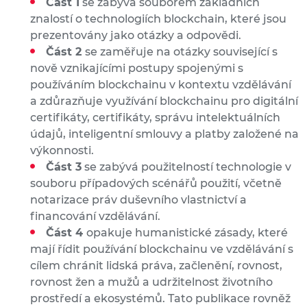
Část 1
se zabývá souborem základních
znalostí o technologiích blockchain, které jsou
prezentovány jako otázky a odpovědi.
Část 2
se zaměřuje na otázky související s
nově vznikajícími postupy spojenými s
používáním blockchainu v kontextu vzdělávání
a zdůrazňuje využívání blockchainu pro digitální
certifikáty, certifikáty, správu intelektuálních
údajů, inteligentní smlouvy a platby založené na
výkonnosti.
Část 3
se zabývá použitelností technologie v
souboru případových scénářů použití, včetně
notarizace práv duševního vlastnictví a
financování vzdělávání.
Část 4
opakuje humanistické zásady, které
mají řídit používání blockchainu ve vzdělávání s
cílem chránit lidská práva, začlenění, rovnost,
rovnost žen a mužů a udržitelnost životního
prostředí a ekosystémů. Tato publikace rovněž