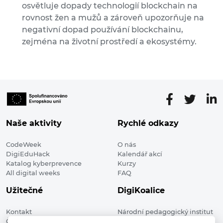
osvětluje dopady technologií blockchain na
rovnost žen a mužů a zároveň upozorňuje na
negativní dopad používání blockchainu,
zejména na životní prostředí a ekosystémy.
Naše aktivity
Rychlé odkazy
CodeWeek
O nás
DigiEduHack
Kalendář akcí
Katalog kyberprevence
Kurzy
All digital weeks
FAQ
Užitečné
DigiKoalice
Kontakt
Národní pedagogický institut
Členské organizace
České republiky, DigiKoalice