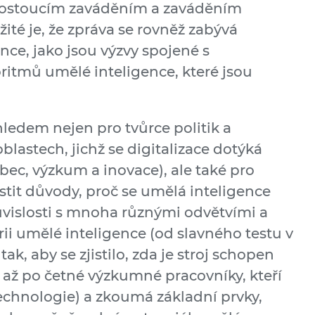
 s rostoucím zaváděním a zaváděním
žité je, že zpráva se rovněž zabývá
ce, jako jsou výzvy spojené s
ritmů umělé inteligence, které jsou
edem nejen pro tvůrce politik a
blastech, jichž se digitalizace dotýká
bec, výzkum a inovace), ale také pro
stit důvody, proč se umělá inteligence
uvislosti s mnoha různými odvětvími a
rii umělé inteligence (od slavného testu v
ak, aby se zjistilo, zda je stroj schopen
, až po četné výzkumné pracovníky, kteří
echnologie) a zkoumá základní prvky,