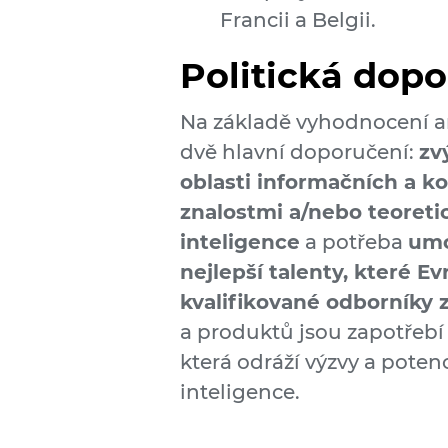
Francii a Belgii.
Politická dop
Na základě vyhodnocení an
dvě hlavní doporučení:
zv
oblasti informačních a 
znalostmi a/nebo teoret
inteligence
a potřeba
umo
nejlepší talenty, které E
kvalifikované odborníky z
a produktů jsou zapotřebí 
která odráží výzvy a poten
inteligence.