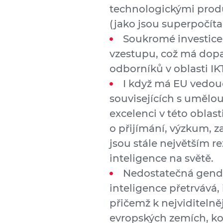
technologickými prod
(jako jsou superpočít
Soukromé investice 
vzestupu, což má dopa
odborníků v oblasti IK
I když má EU vedouc
souvisejících s umělo
excelenci v této oblas
o přijímání, výzkum, z
jsou stále největším r
inteligence na světě.
Nedostatečná gend
inteligence přetrvává,
přičemž k nejviditelně
evropských zemích, ko