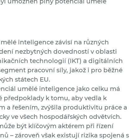
 byl umožněn plný potenciál umělé
umělé inteligence závisí na různých
edení nezbytných dovedností v oblasti
kačních technologií (IKT) a digitálních
egment pracovní síly, jakož i pro běžné
kých státech EU.
nciál umělé inteligence jako celku má
é předpoklady k tomu, aby vedla k
 a řešením, zvýšila produktivitu práce a
ticky ve všech hospodářských odvětvích.
ůže být klíčovým aktérem při řízení
ů – zároveň však existují rizika spojená s