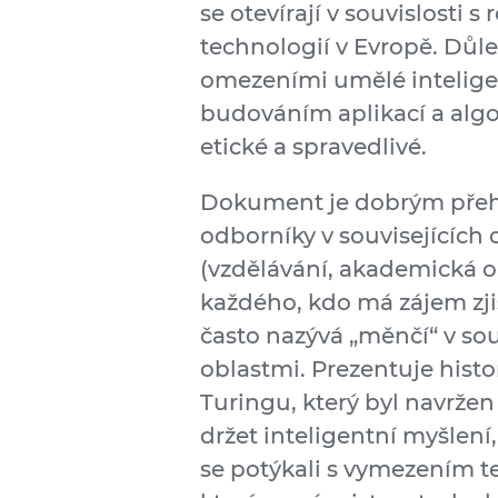
se otevírají v souvislosti
technologií v Evropě. Důle
omezeními umělé inteligen
budováním aplikací a algo
etické a spravedlivé.
Dokument je dobrým přehl
odborníky v souvisejících o
(vzdělávání, akademická o
každého, kdo má zájem zji
často nazývá „měnčí“ v so
oblastmi. Prezentuje histo
Turingu, který byl navržen t
držet inteligentní myšlení
se potýkali s vymezením t