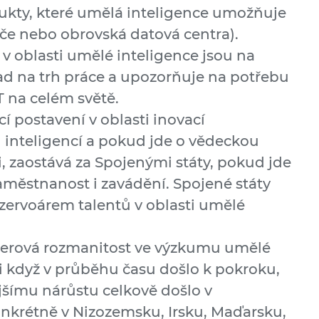
ukty, které umělá inteligence umožňuje
ače nebo obrovská datová centra).
v oblasti umělé inteligence jsou na
d na trh práce a upozorňuje na potřebu
T na celém světě.
í postavení v oblasti inovací
u inteligencí a pokud jde o vědeckou
ti, zaostává za Spojenými státy, pokud jde
aměstnanost i zavádění. Spojené státy
ezervoárem talentů v oblasti umělé
erová rozmanitost ve výzkumu umělé
 i když v průběhu času došlo k pokroku,
jšímu nárůstu celkově došlo v
nkrétně v Nizozemsku, Irsku, Maďarsku,