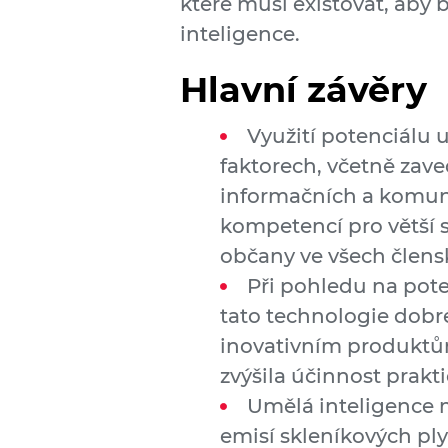
které musí existovat, aby
inteligence.
Hlavní závěry
Využití potenciálu 
faktorech, včetně zav
informačních a komuni
kompetencí pro větší s
občany ve všech člens
Při pohledu na pote
tato technologie dobr
inovativním produktům
zvýšila účinnost prak
Umělá inteligence m
emisí skleníkových plyn