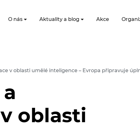
O nás
Aktuality a blog
Akce
Organi
ce v oblasti umělé inteligence – Evropa připravuje úp
 a
v oblasti