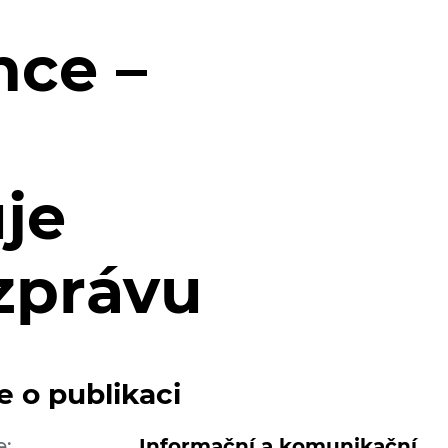
nce –
je
zprávu
e o publikaci
e:
Informační a komunikační