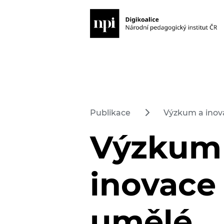
Publikace
Výzkum a inova
Výzkum
inovace 
umělé