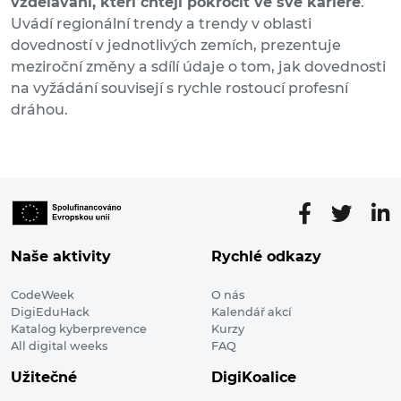
vzdělávání, kteří chtějí pokročit ve své kariéře
.
Uvádí
regionální trendy a trendy v oblasti
dovedností v jednotlivých zemích, prezentuje
meziroční změny a sdílí údaje o tom, jak dovednosti
na vyžádání souvisejí s rychle rostoucí profesní
dráhou.
Naše aktivity
Rychlé odkazy
CodeWeek
O nás
DigiEduHack
Kalendář akcí
Katalog kyberprevence
Kurzy
All digital weeks
FAQ
Užitečné
DigiKoalice