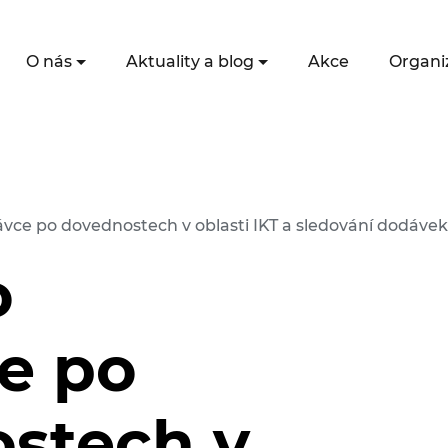
O nás
Aktuality a blog
Akce
Organi
vce po dovednostech v oblasti IKT a sledování dodávek 
o
e po
stech v