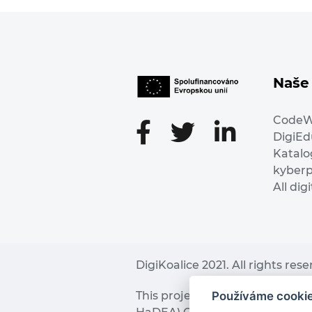
Naše 
Code
DigiE
Katalo
kyber
All dig
DigiKoalice 2021. All rights res
Používáme cooki
This project has received fu