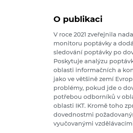
O publikaci
V roce 2021 zveřejnila nad
monitoru poptávky a dodá
sledování poptávky po dov
Poskytuje analýzu poptávk
oblasti informačních a ko
jako ve většině zemí Evro
problémy, pokud jde o dov
potřebou odborníků v obla
oblasti IKT. Kromě toho z
dovednostmi požadovaným
vyučovanými vzdělávacími