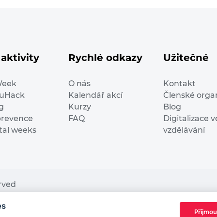
aktivity
Rychlé odkazy
Užitečné
Week
O nás
Kontakt
duHack
Kalendář akcí
Členské orga
g
Kurzy
Blog
prevence
FAQ
Digitalizace v
ital weeks
vzdělávání
erved
es
nding from the European Commission Innovation and Ne
Přijmou