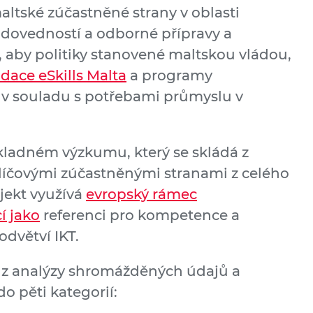
maltské zúčastněné strany v oblasti
dovedností a odborné přípravy a
ak, aby politiky stanovené maltskou vládou,
dace eSkills Malta
a programy
y v souladu s potřebami průmyslu v
kladném výzkumu, který se skládá z
líčovými zúčastněnými stranami z celého
jekt využívá
evropský rámec
í jako
referenci pro kompetence a
dvětví IKT.
cí z analýzy shromážděných údajů a
o pěti kategorií: