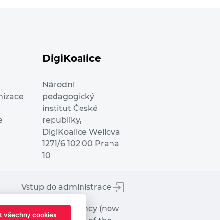
DigiKoalice
Národní
nizace
pedagogický
institut České
e
republiky,
DigiKoalice Weilova
1271/6 102 00 Praha
10
Vstup do administrace
tworks Executive Agency (now
t všechny cookies