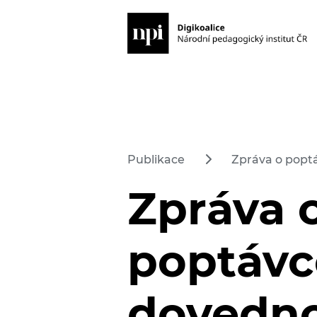
Publikace
Zpráva o poptá
Zpráva 
poptávc
dovedno