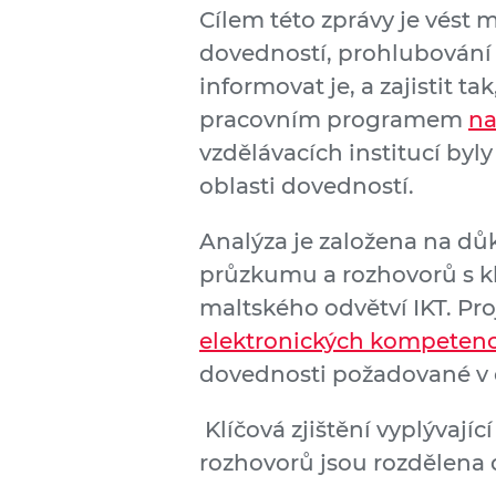
Cílem této zprávy je vést 
dovedností, prohlubování 
informovat je, a zajistit t
pracovním programem
na
vzdělávacích institucí byl
oblasti dovedností.
Analýza je založena na dů
průzkumu a rozhovorů s k
maltského odvětví IKT. Pro
elektronických kompetenc
dovednosti požadované v o
Klíčová zjištění vyplývají
rozhovorů jsou rozdělena d