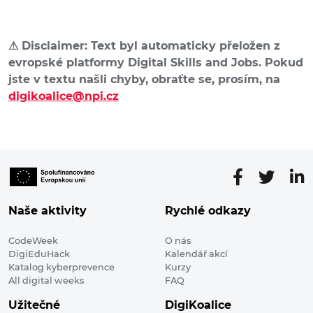
⚠ Disclaimer: Text byl automaticky přeložen z
evropské platformy Digital Skills and Jobs. Pokud
jste v textu našli chyby, obraťte se, prosím, na
digikoalice@npi.cz
Naše aktivity
Rychlé odkazy
CodeWeek
O nás
DigiEduHack
Kalendář akcí
Katalog kyberprevence
Kurzy
All digital weeks
FAQ
Užitečné
DigiKoalice