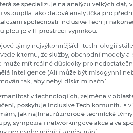
á se specializuje na analýzu velkých dat, vl
vstoupila jako datová analytička pro předn
ložení společnosti Inclusive Tech ji nakonec 
 pleti je v IT prostředí výjimkou.
jové týmy nejvýkonnějších technologií stále
což vede k tomu, že služby, obchodní modely a 
může mít reálné důsledky pro nedostatečně
ělá inteligence (AI) může být misogynní neb
ován tak, aby nebyl diskriminační.
manitost v technologiích, zejména v oblaste
čení, poskytuje Inclusive Tech komunitu s ví
irmám, jak najímat různorodé technické týmy a
py, sympozia i networkingové akce a ve spo
y pro osoby měnící zaměstnání.