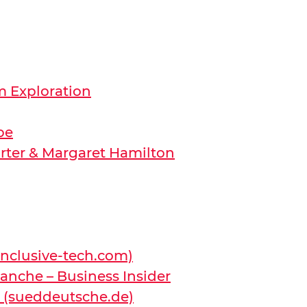
m Exploration
be
orter & Margaret Hamilton
(inclusive-tech.com)
ranche – Business Insider
e (sueddeutsche.de)