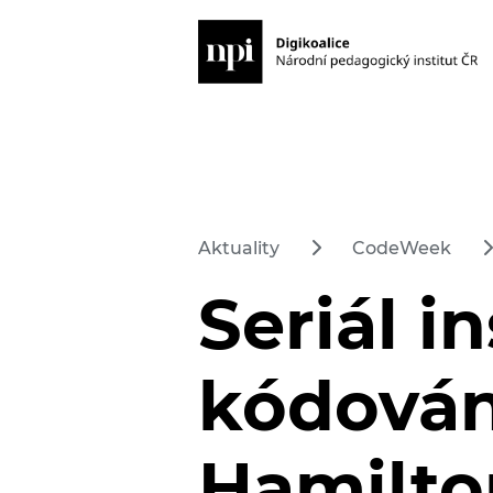
Aktuality
CodeWeek
Seriál i
kódován
Hamilto