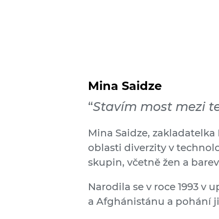
Mina Saidze
“
Stavím most mezi te
Mina Saidze, zakladatelka
oblasti diverzity v techn
skupin, včetně žen a bare
Narodila se v roce 1993 v 
a Afghánistánu a pohání j