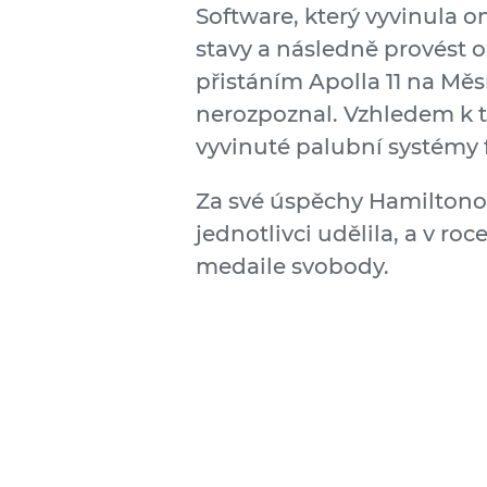
Software, který vyvinula 
stavy a následně provést o
přistáním Apolla 11 na Měs
nerozpoznal. Vzhledem k to
vyvinuté palubní systémy 
Za své úspěchy Hamiltonov
jednotlivci udělila, a v ro
medaile svobody.