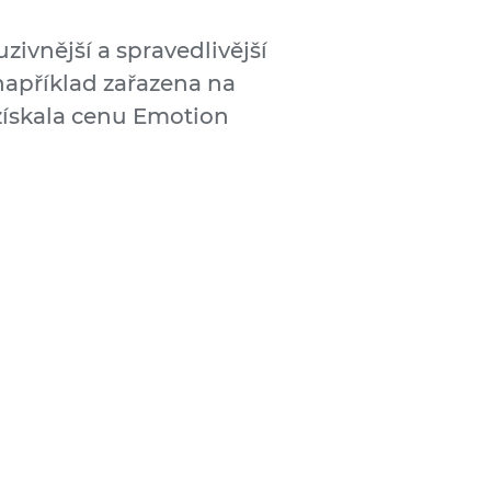
zivnější a spravedlivější
například zařazena na
získala cenu Emotion