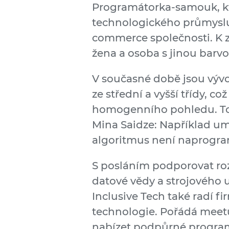
Programátorka-samouk, kter
technologického průmyslu 
commerce společnosti. K za
žena a osoba s jinou barvou
V současné době jsou vývo
ze střední a vyšší třídy, 
homogenního pohledu. To 
Mina Saidze: Například um
algoritmus není naprogram
S posláním podporovat roz
datové vědy a strojového u
Inclusive Tech také radí f
technologie. Pořádá meetu
nabízet podpůrné program