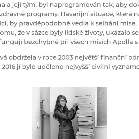
ona a její tým, byl naprogramován tak, aby d
zdravné programy. Havarijní situace, která n
íci, by pravděpodobně vedla k selhání mise, 
mu, že v sázce byly lidské životy, ukázalo s
fungují bezchybně při všech misích Apolla 
á obdržela v roce 2003 největší finanční 
ce 2016 jí bylo uděleno nejvyšší civilní vyzn