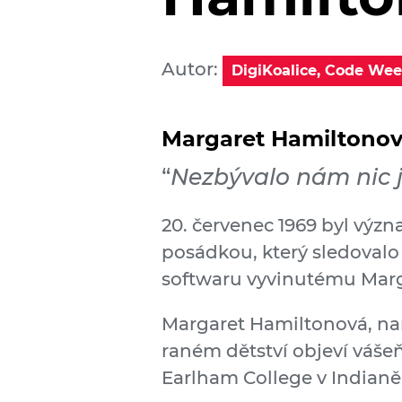
Autor:
DigiKoalice, Code We
Margaret Hamiltono
“
Nezbývalo nám nic j
20. červenec 1969 byl význ
posádkou, který sledovalo 
softwaru vyvinutému Marg
Margaret Hamiltonová, naroz
raném dětství objeví vášeň
Earlham College v Indianě