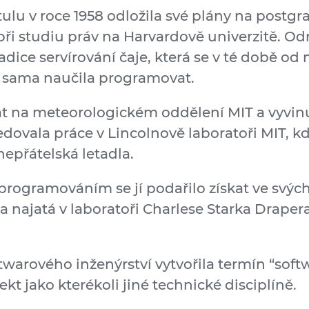
tulu v roce 1958 odložila své plány na postg
ři studiu práv na Harvardově univerzitě. Odm
dice servírování čaje, která se v té době o
e sama naučila programovat.
at na meteorologickém oddělení MIT a vyvin
dovala práce v Lincolnově laboratoři MIT, k
nepřátelská letadla.
rogramováním se jí podařilo získat ve svých 
najatá v laboratoři Charlese Starka Drapera
warového inženýrství vytvořila termín “softw
ekt jako kterékoli jiné technické disciplíně.