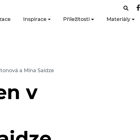
zace
Inspirace
Příležitosti
Materiály
iltonová a Mina Saidze
en v
aidze