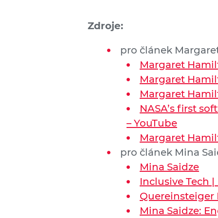
Zdroje:
pro článek Margare
Margaret Hamilt
Margaret Hamilt
Margaret Hamilt
NASA’s first so
– YouTube
Margaret Hamilt
pro článek Mina Sa
Mina Saidze
Inclusive Tech |
Quereinsteiger 
Mina Saidze: En