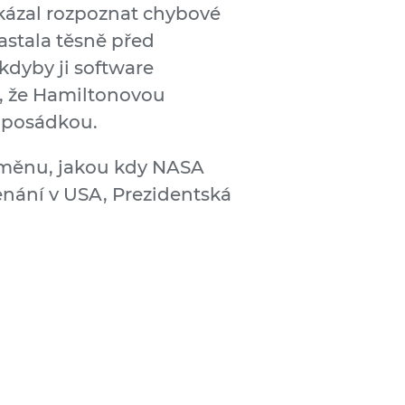
okázal rozpoznat chybové
astala těsně před
kdyby ji software
e, že Hamiltonovou
s posádkou.
odměnu, jakou kdy NASA
amenání v USA, Prezidentská