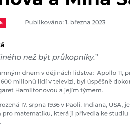
Publikováno: 1. března 2023
ek
vá
iného než být průkopníky.
”
amným dnem v dějinách lidstva: Apollo 11, pr
600 milionů lidí v televizi, byl úspěšně dok
aret Hamiltonovou a jejím týmem.
ená 17. srpna 1936 v Paoli, Indiana, USA, je 
 pro matematiku, která ji přivedla ke studiu
.