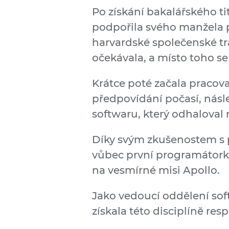
Po získání bakalářského ti
podpořila svého manžela p
harvardské společenské tra
očekávala, a místo toho s
Krátce poté začala pracov
předpovídání počasí, násle
softwaru, který odhaloval 
Díky svým zkušenostem s p
vůbec první programátorka 
na vesmírné misi Apollo.
Jako vedoucí oddělení soft
získala této disciplíně resp