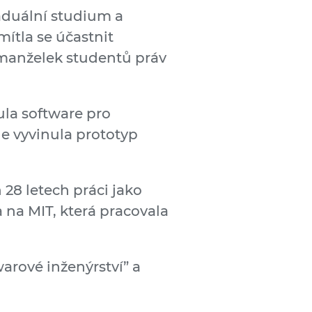
raduální studium a
ítla se účastnit
d manželek studentů práv
ula software pro
de vyvinula prototyp
28 letech práci jako
 na MIT, která pracovala
arové inženýrství” a