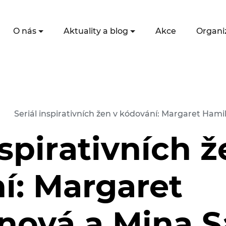
O nás
Aktuality a blog
Akce
Organi
Seriál inspirativních žen v kódování: Margaret Ham
nspirativních ž
í: Margaret
nová a Mina S