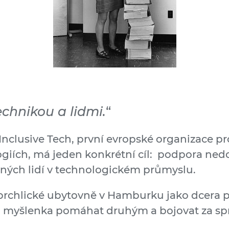
chnikou a lidmi.
“
 Inclusive Tech, první evropské organizace p
ologiích, má jeden konkrétní cíl: podpora n
vných lidí v technologickém průmyslu.
uprchlické ubytovně v Hamburku jako dcera po
i myšlenka pomáhat druhým a bojovat za sp