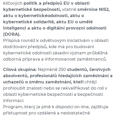
klíčových
politik a předpisů EU v oblasti
kybernetické bezpečnosti,
včetně
směrnice NIS2,
aktu o kybernetické
odolnosti, aktu o
kybernetické solidaritě, aktu EU o umělé
inteligenci a aktu o digitální provozní odolnosti
(DORA).
Přispívá rovněž k odvětvovým iniciativám v oblasti
dodržování předpisů, kde má pro budování
kybernetické odolnosti zásadní význam průběžná
odborná příprava a informovanost zaměstnanců.
Cílová skupina:
Nejméně 250
studentů, čerstvých
absolventů, profesionálů hledajících zaměstnání a
uchazečů o změnu zaměstnání, kteří
chtějí
prohloubit znalosti nebo se rekvalifikovat do rolí v
oblasti kybernetické bezpečnosti a bezpečnosti
informací.
Program, který je plně k dispozici on-line, zajišťuje
přístupnost pro vzdálené a nedostatečně