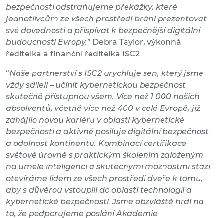
bezpečnosti odstraňujeme překážky, které
jednotlivcům ze všech prostředí brání prezentovat
své dovednosti a přispívat k bezpečnější digitální
budoucnosti Evropy.
” Debra Taylor, výkonná
ředitelka a finanční ředitelka ISC2
“
Naše partnerství s ISC2 urychluje sen, který jsme
vždy sdíleli – učinit kybernetickou bezpečnost
skutečně přístupnou všem. Více než 1 000 našich
absolventů, včetně více než 400 v celé Evropě, již
zahájilo novou kariéru v oblasti kybernetické
bezpečnosti a aktivně posiluje digitální bezpečnost
a odolnost kontinentu. Kombinací certifikace
světové úrovně s praktickým školením založeným
na umělé inteligenci a skutečnými možnostmi stáží
otevíráme lidem ze všech prostředí dveře k tomu,
aby s důvěrou vstoupili do oblasti technologií a
kybernetické bezpečnosti. Jsme obzvláště hrdí na
to, že podporujeme poslání Akademie