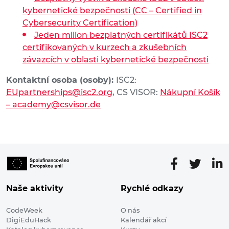
kybernetické bezpečnosti (CC – Certified in
Cybersecurity Certification)
Jeden milion bezplatných certifikátů ISC2
certifikovaných v kurzech a zkušebních
závazcích v oblasti kybernetické bezpečnosti
Kontaktní osoba (osoby):
ISC2:
EUpartnerships@isc2.org
, CS VISOR:
Nákupní Košík
– academy@csvisor.de
Naše aktivity
Rychlé odkazy
CodeWeek
O nás
DigiEduHack
Kalendář akcí