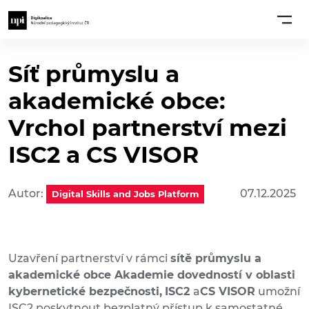
Síť průmyslu a
akademické obce:
Vrchol partnerství mezi
ISC2 a CS VISOR
Autor:
07.12.2025
Digital Skills and Jobs Platform
Uzavření partnerství v rámci
sítě průmyslu a
akademické obce Akademie dovedností v oblasti
kybernetické bezpečnosti,
ISC2
a
CS VISOR
umožní
ISC2 poskytnout bezplatný přístup k samostatné