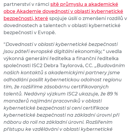
partnerství v rámci
sítě průmyslu a akademické
obce Akademie dovedností v oblasti kybernetické
bezpečnosti, které
spojuje úsilí o zmenšení rozdílů v
dovednostech a talentech v oblasti kybernetické
bezpečnosti v Evropě.
“
Dovednosti v oblasti kybernetické bezpečnosti
jsou páteří evropské digitální ekonomiky,“
uvedla
výkonná generální ředitelka a finanční ředitelka
společnosti ISC2 Debra Taylorová, CC.
„Budováním
našich kontaktů s akademickými partnery jsme
odhodláni posílit kybernetickou odolnost regionu
tím, že rozšíříme zásobárnu certifikovaných
talentů. Nedávný výzkum ISC2 ukazuje, že 89 %
manažerů najímání pracovníků v oblasti
kybernetické bezpečnosti si cení certifikace
kybernetické bezpečnosti na základní úrovni při
náboru do rolí na základní úrovni. Rozšířením
přístupu ke vzdělávání v oblasti kybernetické