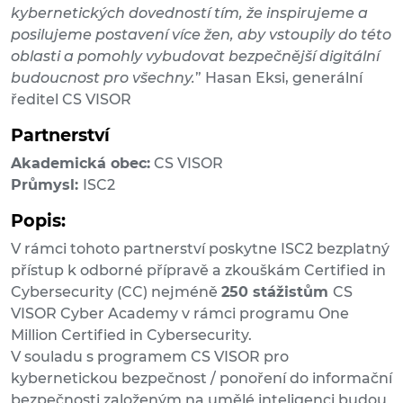
kybernetických dovedností tím, že inspirujeme a
posilujeme postavení více žen, aby vstoupily do této
oblasti a pomohly vybudovat bezpečnější digitální
budoucnost pro všechny.
” Hasan Eksi, generální
ředitel CS VISOR
Partnerství
Akademická obec:
CS VISOR
Průmysl:
ISC2
Popis:
V rámci tohoto partnerství poskytne ISC2 bezplatný
přístup k odborné přípravě a zkouškám Certified in
Cybersecurity (CC) nejméně
250 stážistům
CS
VISOR Cyber Academy v rámci programu One
Million Certified in Cybersecurity.
V souladu s programem CS VISOR pro
kybernetickou bezpečnost / ponoření do informační
bezpečnosti založeným na umělé inteligenci budou