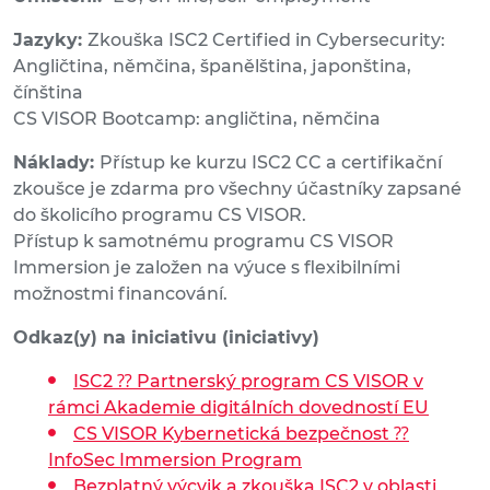
Jazyky:
Zkouška ISC2 Certified in Cybersecurity:
Angličtina, němčina, španělština, japonština,
čínština
CS VISOR Bootcamp: angličtina, němčina
Náklady:
Přístup ke kurzu ISC2 CC a certifikační
zkoušce je zdarma pro všechny účastníky zapsané
do školicího programu CS VISOR.
Přístup k samotnému programu CS VISOR
Immersion je založen na výuce s flexibilními
možnostmi financování.
Odkaz(y) na iniciativu (iniciativy)
ISC2 ⁇ Partnerský program CS VISOR v
rámci Akademie digitálních dovedností EU
CS VISOR Kybernetická bezpečnost ⁇
InfoSec Immersion Program
Bezplatný výcvik a zkouška ISC2 v oblasti