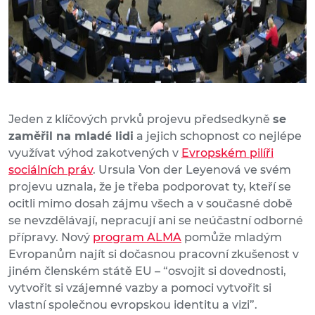
Jeden z klíčových prvků projevu předsedkyně
se
zaměřil na mladé lidi
a jejich schopnost co nejlépe
využívat výhod zakotvených v
Evropském pilíři
sociálních práv
. Ursula Von der Leyenová ve svém
projevu uznala, že je třeba podporovat ty, kteří se
ocitli mimo dosah zájmu všech a v současné době
se nevzdělávají, nepracují ani se neúčastní odborné
přípravy. Nový
program ALMA
pomůže mladým
Evropanům najít si dočasnou pracovní zkušenost v
jiném členském státě EU – “osvojit si dovednosti,
vytvořit si vzájemné vazby a pomoci vytvořit si
vlastní společnou evropskou identitu a vizi”.