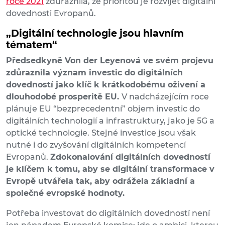
roce 2021
zdůraznila, že prioritou je rozvíjet digitální
dovednosti Evropanů.
„Digitální technologie jsou hlavním
tématem“
Předsedkyně Von der Leyenová ve svém projevu
zdůraznila význam investic do digitálních
dovedností jako klíč k krátkodobému oživení a
dlouhodobé prosperitě EU.
V nadcházejícím roce
plánuje EU “bezprecedentní” objem investic do
digitálních technologií a infrastruktury, jako je 5G a
optické technologie. Stejné investice jsou však
nutné i do zvyšování digitálních kompetencí
Evropanů.
Zdokonalování digitálních dovedností
je klíčem k tomu, aby se digitální transformace v
Evropě utvářela tak, aby odrážela základní a
společné evropské hodnoty.
Potřeba investovat do digitálních dovedností není