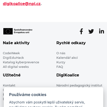
digikoalice@npi.cz
.
Naše aktivity
Rychlé odkazy
CodeWeek
O nás
DigiEduHack
Kalendář akcí
Katalog kyberprevence
Kurzy
All digital weeks
FAQ
Užitečné
DigiKoalice
Kontakt
Národní pedagogický institut
Členské organizace
České republiky, DigiKoalice
Používáme cookies
Blog
Weilova 1271/6 102 00 Praha 10
Digitalizace ve vzdělávání
Abychom vám poskytli lepší uživatelský servis,