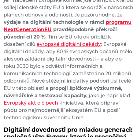
jen nápadem Evropské komise: jde o ambici, kterou
sdílejí členské státy EU a která se odráží v národních
plánech obnovy a odolnosti. Je pozoruhodné, že
výdaje na digitální technologie v rámci
programu
NextGenerationEU
pravděpodobně překročí
původní cíl 20 %
. Tím se EU o krok přiblíží k
dosažení cílů
evropské digitální dekády
: Evropské
digitální dekády: aby 80 % evropských občanů mělo
alespoň základní digitální dovednosti – a aby do
roku 2030 bylo v odvětví informačních a
komunikačních technologií zaměstnáno 20 milionů
odborníků. Nové stěžejní iniciativy podpoří úsilí celé
EU v této oblasti a
propojí špičkové výzkumné,
návrhářské a testovací kapacity,
jako je například
Evropský akt o čipech
-iniciativa, která připraví
půdu pro nejmodernější ekosystém EU a posílí
technologickou suverenitu Unie.
Digitální dovednosti pro mladou generaci:
společná vize Evropy, která je prospěšná