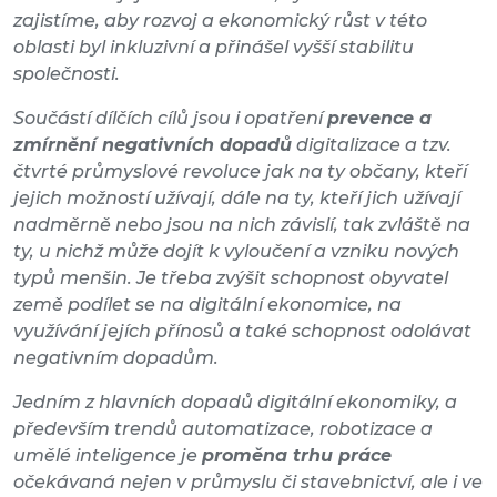
zajistíme, aby rozvoj a ekonomický růst v této
oblasti byl inkluzivní a přinášel vyšší stabilitu
společnosti.
Součástí dílčích cílů jsou i opatření
prevence a
zmírnění negativních dopadů
digitalizace a tzv.
čtvrté průmyslové revoluce jak na ty občany, kteří
jejich možností užívají, dále na ty, kteří jich užívají
nadměrně nebo jsou na nich závislí, tak zvláště na
ty, u nichž může dojít k vyloučení a vzniku nových
typů menšin. Je třeba zvýšit schopnost obyvatel
země podílet se na digitální ekonomice, na
využívání jejích přínosů a také schopnost odolávat
negativním dopadům.
Jedním z hlavních dopadů digitální ekonomiky, a
především trendů automatizace, robotizace a
umělé inteligence je
proměna trhu práce
očekávaná nejen v průmyslu či stavebnictví, ale i ve