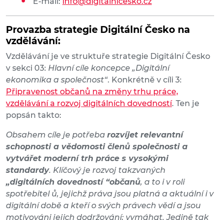
E-mail:
info@digitalnicesko.cz
Provazba strategie Digitální Česko na
vzdělávání:
Vzdělávání je ve struktuře strategie Digitální Česko
v sekci 03:
Hlavní cíle koncepce „Digitální
ekonomika a společnost“
. Konkrétně v cíli 3:
Připravenost občanů na změny trhu práce,
vzdělávání a rozvoj digitálních dovedností
. Ten je
popsán takto:
Obsahem cíle je potřeba
rozvíjet relevantní
schopnosti a vědomosti členů společnosti a
vytvářet moderní trh práce s vysokými
standardy
. Klíčový je rozvoj takzvaných
„digitálních dovedností “občanů
, a to i v roli
spotřebitel ů, jejichž práva jsou platná a aktuální i v
digitální době a kteří o svých právech vědí a jsou
motivováni jejich dodržování; vymáhat. Jedině tak