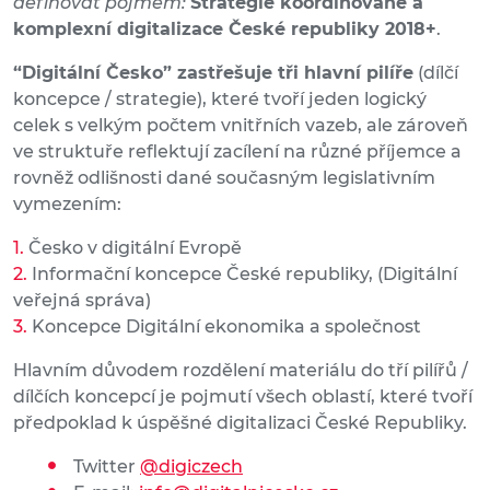
definovat pojmem:
Strategie koordinované a
komplexní digitalizace České republiky 2018+
.
“Digitální Česko” zastřešuje tři hlavní pilíře
(dílčí
koncepce / strategie), které tvoří jeden logický
celek s velkým počtem vnitřních vazeb, ale zároveň
ve struktuře reflektují zacílení na různé příjemce a
rovněž odlišnosti dané současným legislativním
vymezením:
Česko v digitální Evropě
Informační koncepce České republiky, (Digitální
veřejná správa)
Koncepce Digitální ekonomika a společnost
Hlavním důvodem rozdělení materiálu do tří pilířů /
dílčích koncepcí je pojmutí všech oblastí, které tvoří
předpoklad k úspěšné digitalizaci České Republiky.
Twitter
@digiczech