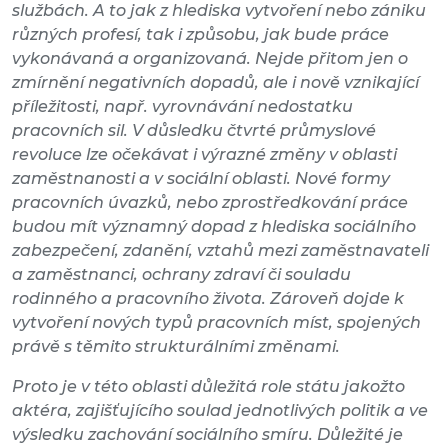
službách. A to jak z hlediska vytvoření nebo zániku
různých profesí, tak i způsobu, jak bude práce
vykonávaná a organizovaná. Nejde přitom jen o
zmírnění negativních dopadů, ale i nově vznikající
příležitosti, např. vyrovnávání nedostatku
pracovních sil. V důsledku čtvrté průmyslové
revoluce lze očekávat i výrazné změny v oblasti
zaměstnanosti a v sociální oblasti. Nové formy
pracovních úvazků, nebo zprostředkování práce
budou mít významný dopad z hlediska sociálního
zabezpečení, zdanění, vztahů mezi zaměstnavateli
a zaměstnanci, ochrany zdraví či souladu
rodinného a pracovního života. Zároveň dojde k
vytvoření nových typů pracovních míst, spojených
právě s těmito strukturálními změnami.
Proto je v této oblasti důležitá role státu jakožto
aktéra, zajišťujícího soulad jednotlivých politik a ve
výsledku zachování sociálního smíru. Důležité je