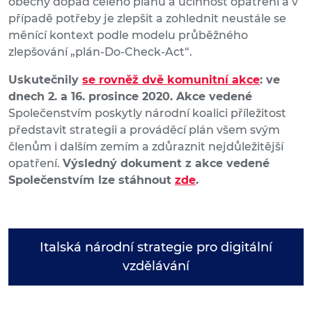
obecný dopad celého plánu a účinnost opatření a v
případě potřeby je zlepšit a zohlednit neustále se
měnící kontext podle modelu průběžného
zlepšování „plán-Do-Check-Act“.
Uskutečnily
se rovněž dvě komunitní akce
: ve
dnech 2. a 16. prosince 2020. Akce vedené
Společenstvím poskytly národní koalici příležitost
představit strategii a prováděcí plán všem svým
členům i dalším zemím a zdůraznit nejdůležitější
opatření.
Výsledný dokument z akce vedené
Společenstvím lze stáhnout
zde
.
Italská národní strategie pro digitální
vzdělávání