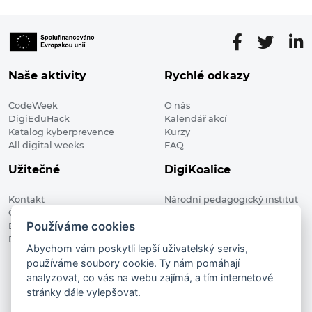
Naše aktivity
Rychlé odkazy
CodeWeek
O nás
DigiEduHack
Kalendář akcí
Katalog kyberprevence
Kurzy
All digital weeks
FAQ
Užitečné
DigiKoalice
Kontakt
Národní pedagogický institut
Členské organizace
České republiky, DigiKoalice
Používáme cookies
Blog
Weilova 1271/6 102 00 Praha 10
Digitalizace ve vzdělávání
Abychom vám poskytli lepší uživatelský servis,
používáme soubory cookie. Ty nám pomáhají
DigiKoalice 2021. All rights reserved
analyzovat, co vás na webu zajímá, a tím internetové
Vstup do administrace
stránky dále vylepšovat.