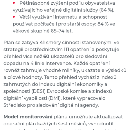
Pětinásobné zvýšení podílu obyvatelstva
využívajícího veřejné digitální služby (64 %).
Větší využívání internetu a schopnost
používat počítače i pro starší osoby: 84 % ve
věkové skupině 65–74 let.
Plán se zabývá
41
směry činnosti stanovenými ve
strategii prostřednictvím
111
opatření a poskytuje
přehled více než
60
ukazatelů pro sledování
dopadu na 4 linie intervence. Každé opatření
rovněž zahrnuje vhodné milníky, ukazatele výsledků
a cílové hodnoty. Tento přehled vychází z indexů
zahrnutých do indexu digitální ekonomiky a
společnosti (DESI) Evropské komise a z indexů
digitální vyspělosti (DMI), které vypracovalo
Středisko pro sledování digitální agendy.
Model monitorování
plánu umožňuje aktualizovat
operační plán každých šest měsíců, vyhodnotit