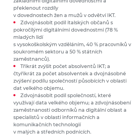
základními digitálními dovednostmi a
překlenout rozdíly
v dovednostech žen a mužů v odvětví IKT.
Zdvojnásobit podíl italských občanů s
pokročilými digitálními dovednostmi (78 %
mladých lidí
s vysokoškolským vzděláním, 40 % pracovníků v
soukromém sektoru a 50 % státních
zaměstnanců).
Třikrát zvýšit počet absolventů IKT; a
čtyřikrát za počet absolventek a dvojnásobné
zvýšení podílu společností působících v oblasti
dat velkého objemu.
Zdvojnásobit podíl společností, které
využívají data velkého objemu; a zdvojnásobení
zaměstnanosti odborníků na digitální oblast a
specialistů v oblasti informačních a
komunikačních technologií
v malých a středních podnicích.