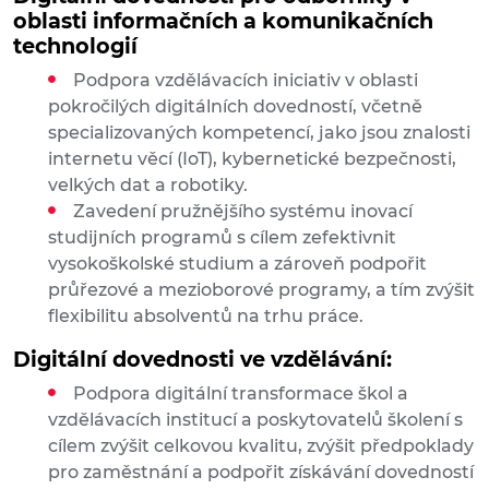
oblasti informačních a komunikačních
technologií
Podpora vzdělávacích iniciativ v oblasti
pokročilých digitálních dovedností, včetně
specializovaných kompetencí, jako jsou znalosti
internetu věcí (IoT), kybernetické bezpečnosti,
velkých dat a robotiky.
Zavedení pružnějšího systému inovací
studijních programů s cílem zefektivnit
vysokoškolské studium a zároveň podpořit
průřezové a mezioborové programy, a tím zvýšit
flexibilitu absolventů na trhu práce.
Digitální dovednosti ve vzdělávání:
Podpora digitální transformace škol a
vzdělávacích institucí a poskytovatelů školení s
cílem zvýšit celkovou kvalitu, zvýšit předpoklady
pro zaměstnání a podpořit získávání dovedností