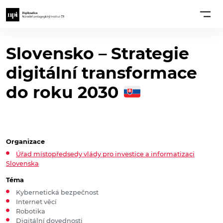
Slovensko – Strategie
digitální transformace
do roku 2030
Organizace
Úřad místopředsedy vlády pro investice a informatizaci
Slovenska
Téma
Kybernetická bezpečnost
Internet věcí
Robotika
Digitální dovednosti