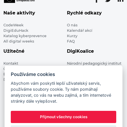
Naše aktivity
Rychlé odkazy
CodeWeek
O nás
DigiEduHack
Kalendář akcí
Katalog kyberprevence
Kurzy
All digital weeks
FAQ
Užitečné
DigiKoalice
Kontakt
Národní pedagogický institut
Členské organizace
České republiky, DigiKoalice
Používáme cookies
Blog
Weilova 1271/6 102 00 Praha 10
Digitalizace ve vzdělávání
Abychom vám poskytli lepší uživatelský servis,
používáme soubory cookie. Ty nám pomáhají
DigiKoalice 2021. All rights reserved
analyzovat, co vás na webu zajímá, a tím internetové
Vstup do administrace
stránky dále vylepšovat.
This project has received funding from the European
Commission Innovation and Networks Executive Agency (now
Přijmout všechny cookies
HaDEA) CEF TELECOM Calls 2019. This website reflects only the
author’s view. It does not represent the view of the European