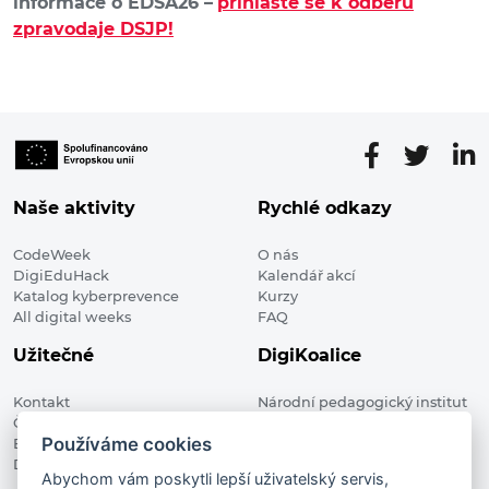
informace o EDSA26 –
přihlaste se k odběru
zpravodaje DSJP!
Naše aktivity
Rychlé odkazy
CodeWeek
O nás
DigiEduHack
Kalendář akcí
Katalog kyberprevence
Kurzy
All digital weeks
FAQ
Užitečné
DigiKoalice
Kontakt
Národní pedagogický institut
Členské organizace
České republiky, DigiKoalice
Používáme cookies
Blog
Weilova 1271/6 102 00 Praha 10
Digitalizace ve vzdělávání
Abychom vám poskytli lepší uživatelský servis,