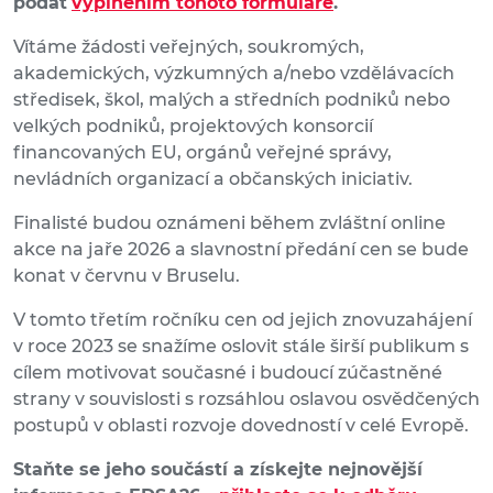
podat
vyplněním tohoto formuláře
.
Vítáme žádosti veřejných, soukromých,
akademických, výzkumných a/nebo vzdělávacích
středisek, škol, malých a středních podniků nebo
velkých podniků, projektových konsorcií
financovaných EU, orgánů veřejné správy,
nevládních organizací a občanských iniciativ.
Finalisté budou oznámeni během zvláštní online
akce na jaře 2026 a slavnostní předání cen se bude
konat v červnu v Bruselu.
V tomto třetím ročníku cen od jejich znovuzahájení
v roce 2023 se snažíme oslovit stále širší publikum s
cílem motivovat současné i budoucí zúčastněné
strany v souvislosti s rozsáhlou oslavou osvědčených
postupů v oblasti rozvoje dovedností v celé Evropě.
Staňte se jeho součástí a získejte nejnovější