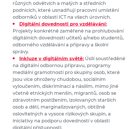
různých odvětvích a malých a středních
podnicích, které usnadňují pracovní umístění
odborníků v oblasti ICT na všech úrovních.
Digitální dovednosti pro vzdělávání:
Projekty konkrétně zaměřené na prohlubování
digitálních dovedností učitelů a/nebo studentů,
odborného vzdělávání a přípravy a školní
správy.
Inkluze v digitálním světě:
Úsilí soustředěné
na digitální odbornou přípravu, programy
mediální gramotnosti pro skupiny osob, které
jsou více ohroženy chudobou, sociálním
vyloučením, diskriminací a násilím, mimo jiné
včetně etnických menšin, migrantů, osob se
zdravotním postižením, izolovaných starších
osob a dětí, marginalizovaných, obtížně
oslovitelných a vysoce rizikových skupin, a
iniciativy na podporu dovedností v oblasti
digitální přístupnosti.