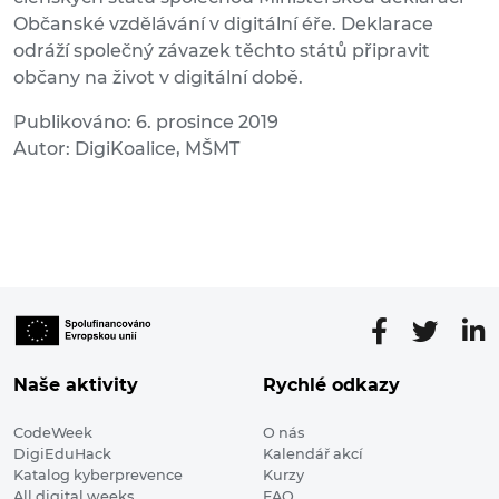
Občanské vzdělávání v digitální éře. Deklarace
odráží společný závazek těchto států připravit
občany na život v digitální době.
Publikováno: 6. prosince 2019
Autor: DigiKoalice, MŠMT
Naše aktivity
Rychlé odkazy
CodeWeek
O nás
DigiEduHack
Kalendář akcí
Katalog kyberprevence
Kurzy
All digital weeks
FAQ