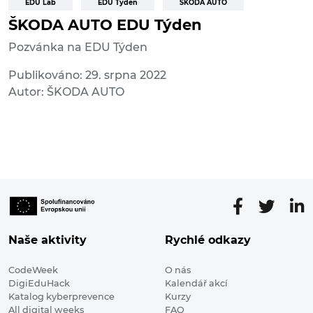
EDU Lab
EDU Týden
ŠKODA AUTO
ŠKODA AUTO EDU Týden
Pozvánka na EDU Týden
Publikováno: 29. srpna 2022
Autor: ŠKODA AUTO
Naše aktivity
Rychlé odkazy
CodeWeek
O nás
DigiEduHack
Kalendář akcí
Katalog kyberprevence
Kurzy
All digital weeks
FAQ