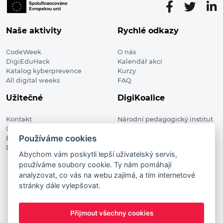
Naše aktivity
Rychlé odkazy
CodeWeek
O nás
DigiEduHack
Kalendář akcí
Katalog kyberprevence
Kurzy
All digital weeks
FAQ
Užitečné
DigiKoalice
Kontakt
Národní pedagogický institut
Členské organizace
České republiky, DigiKoalice
Používáme cookies
Blog
Weilova 1271/6 102 00 Praha 10
Digitalizace ve vzdělávání
Abychom vám poskytli lepší uživatelský servis,
používáme soubory cookie. Ty nám pomáhají
DigiKoalice 2021. All rights reserved
analyzovat, co vás na webu zajímá, a tím internetové
Vstup do administrace
stránky dále vylepšovat.
This project has received funding from the European
Commission Innovation and Networks Executive Agency (now
Přijmout všechny cookies
HaDEA) CEF TELECOM Calls 2019. This website reflects only the