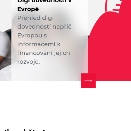
Digi dovednosti v
Evropě
Přehled digi
dovedností napříč
Evropou s
informacemi k
financování jejich
rozvoje.