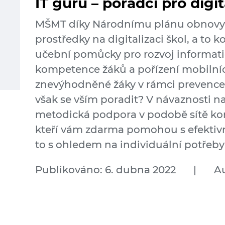
IT guru – poradci pro digit
MŠMT díky Národnímu plánu obnovy 
prostředky na digitalizaci škol, a to 
učební pomůcky pro rozvoj informati
kompetence žáků a pořízení mobilních
znevýhodněné žáky v rámci prevence d
však se vším poradit? V návaznosti na
metodická podpora v podobě sítě konz
kteří vám zdarma pomohou s efektivní 
to s ohledem na individuální potřeby 
Publikováno: 6. dubna 2022
|
A