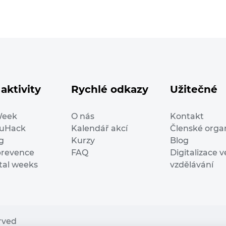
aktivity
Rychlé odkazy
Užitečné
Week
O nás
Kontakt
duHack
Kalendář akcí
Členské orga
g
Kurzy
Blog
prevence
FAQ
Digitalizace v
ital weeks
vzdělávání
erved