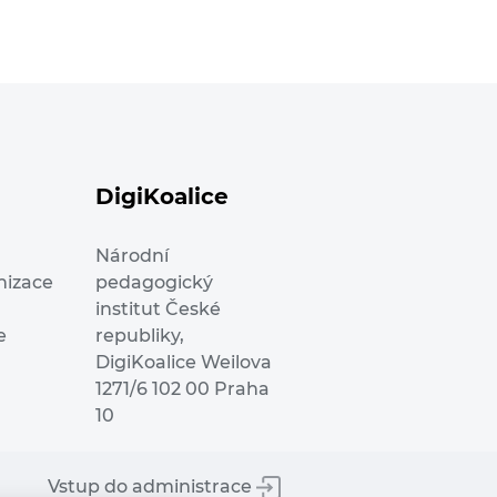
DigiKoalice
Národní
nizace
pedagogický
institut České
e
republiky,
DigiKoalice Weilova
1271/6 102 00 Praha
10
Vstup do administrace