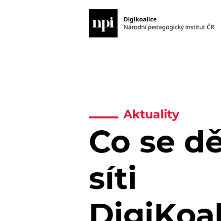
Aktuality
Co se dě
síti
DigiKoa