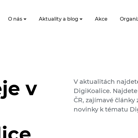
O nás
Aktuality a blog
Akce
Organi
je v
V aktualitách najdet
DigiKoalice. Najdete
ČR, zajímavé články z
novinky k tématu Dig
lice