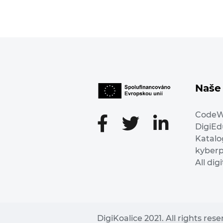
Naše 
Code
DigiE
Katalo
kyber
All dig
DigiKoalice 2021. All rights res