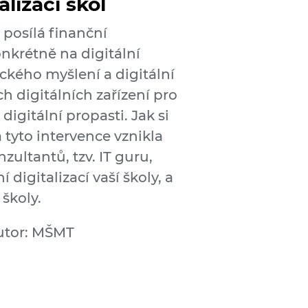
alizaci škol
posílá finanční
konkrétně na digitální
ckého myšlení a digitální
 digitálních zařízení pro
igitální propasti. Jak si
 tyto intervence vznikla
ultantů, tzv. IT guru,
digitalizací vaší školy, a
školy.
utor: MŠMT