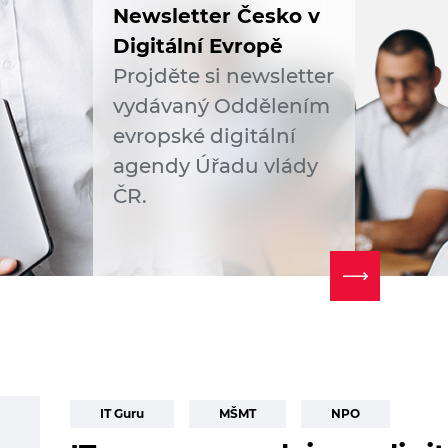
Newsletter Česko v
Digitální Evropě
Projděte si newsletter
vydávaný Oddělením
evropské digitální
agendy Úřadu vlády
ČR.
IT Guru
MŠMT
NPO