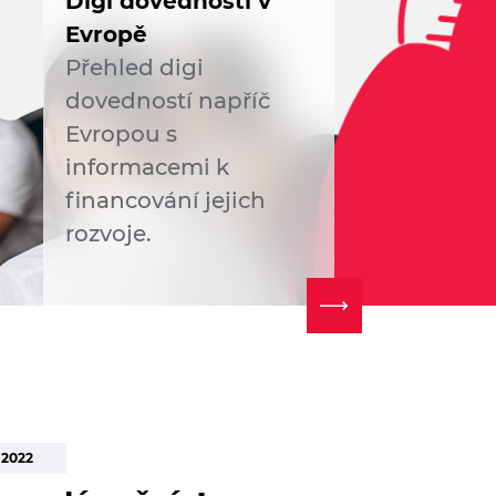
Digi dovednosti v
Evropě
Přehled digi
dovedností napříč
Evropou s
informacemi k
financování jejich
rozvoje.
 2022