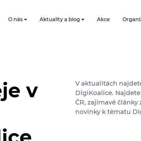
O nás
Aktuality a blog
Akce
Organi
je v
V aktualitách najdet
DigiKoalice. Najdete
ČR, zajímavé články z
novinky k tématu Dig
lice