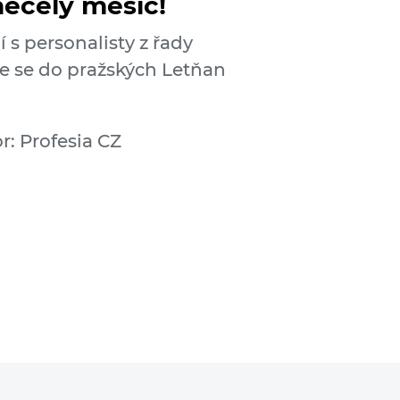
necelý měsíc!
 s personalisty z řady
te se do pražských Letňan
r: Profesia CZ