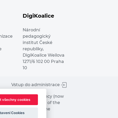
DigiKoalice
Národní
nizace
pedagogický
institut České
e
republiky,
DigiKoalice Weilova
1271/6 102 00 Praha
10
Vstup do administrace
tworks Executive Agency (now
t všechny cookies
ot represent the view of the
hat may be made of the
tavení Cookies