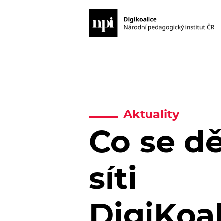
Aktuality
Co se dě
síti
DigiKoa