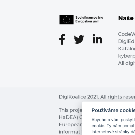
Naše 
Code
DigiE
Katalo
kyber
All dig
DigiKoalice 2021. All rights res
Používáme cooki
This project has received fu
HaDEA) CEF TELECOM Calls 2019. 
Abychom vám poskytli 
European Commission and the 
cookie. Ty nám pomáha
information it contains.
internetové stránky d