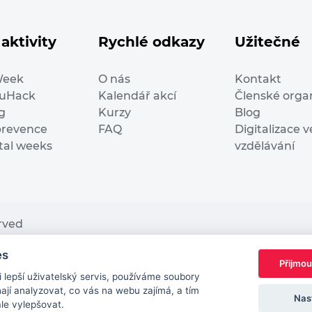
aktivity
Rychlé odkazy
Užitečné
Week
O nás
Kontakt
duHack
Kalendář akcí
Členské orga
g
Kurzy
Blog
prevence
FAQ
Digitalizace v
ital weeks
vzdělávání
erved
es
nding from the European Commission Innovation and Ne
Přijmou
This website reflects only the author’s view. It does n
lepší uživatelský servis, používáme soubory
European Commission is not responsible for any use t
jí analyzovat, co vás na webu zajímá, a tím
Nas
ále vylepšovat.