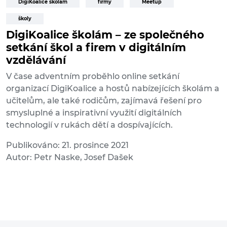
DigiKoalice školám
firmy
Meetup
školy
DigiKoalice školám – ze společného
setkání škol a firem v digitálním
vzdělávání
V čase adventním proběhlo online setkání
organizací DigiKoalice a hostů nabízejících školám a
učitelům, ale také rodičům, zajímavá řešení pro
smysluplné a inspirativní využití digitálních
technologií v rukách dětí a dospívajících.
Publikováno: 21. prosince 2021
Autor: Petr Naske, Josef Dašek