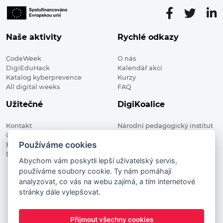
Naše aktivity
Rychlé odkazy
CodeWeek
O nás
DigiEduHack
Kalendář akcí
Katalog kyberprevence
Kurzy
All digital weeks
FAQ
Užitečné
DigiKoalice
Kontakt
Národní pedagogický institut
Členské organizace
České republiky, DigiKoalice
Používáme cookies
Blog
Weilova 1271/6 102 00 Praha 10
Digitalizace ve vzdělávání
Abychom vám poskytli lepší uživatelský servis,
používáme soubory cookie. Ty nám pomáhají
DigiKoalice 2021. All rights reserved
analyzovat, co vás na webu zajímá, a tím internetové
Vstup do administrace
stránky dále vylepšovat.
This project has received funding from the European
Commission Innovation and Networks Executive Agency (now
Přijmout všechny cookies