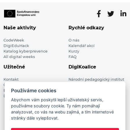
Naše aktivity
Rychlé odkazy
CodeWeek
O nás
DigiEduHack
Kalendář akcí
Katalog kyberprevence
Kurzy
All digital weeks
FAQ
Užitečné
DigiKoalice
Kontakt
Národní pedagogický institut
Členské organizace
České republiky, DigiKoalice
Používáme cookies
Blog
Weilova 1271/6 102 00 Praha 10
Digitalizace ve vzdělávání
Abychom vám poskytli lepší uživatelský servis,
používáme soubory cookie. Ty nám pomáhají
DigiKoalice 2021. All rights reserved
analyzovat, co vás na webu zajímá, a tím internetové
Vstup do administrace
stránky dále vylepšovat.
This project has received funding from the European