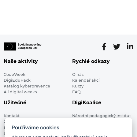
Naše aktivity
Rychlé odkazy
CodeWeek
O nás
DigiEduHack
Kalendář akcí
Katalog kyberprevence
Kurzy
All digital weeks
FAQ
Užitečné
DigiKoalice
Kontakt
Národní pedagogický institut
Členské organizace
České republiky, DigiKoalice
Používáme cookies
Blog
Weilova 1271/6 102 00 Praha 10
Digitalizace ve vzdělávání