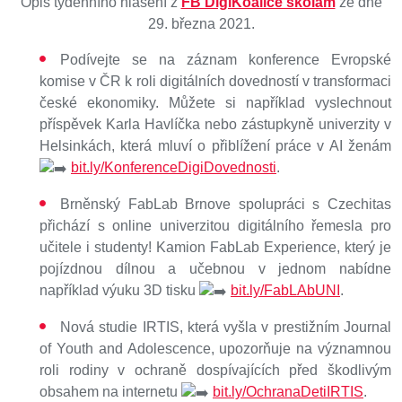
Opis týdenního hlášení z
FB DigiKoalice školám
ze dne
29. března 2021.
Podívejte se na záznam konference Evropské
komise v ČR k roli digitálních dovedností v transformaci
české ekonomiky. Můžete si například vyslechnout
příspěvek Karla Havlíčka nebo zástupkyně univerzity v
Helsinkách, která mluví o přiblížení práce v AI ženám
bit.ly/KonferenceDigiDovednosti
.
Brněnský FabLab Brnove spolupráci s Czechitas
přichází s online univerzitou digitálního řemesla pro
učitele i studenty! Kamion FabLab Experience, který je
pojízdnou dílnou a učebnou v jednom nabídne
například výuku 3D tisku
bit.ly/FabLAbUNI
.
Nová studie IRTIS, která vyšla v prestižním Journal
of Youth and Adolescence, upozorňuje na významnou
roli rodiny v ochraně dospívajících před škodlivým
obsahem na internetu
bit.ly/OchranaDetiIRTIS
.