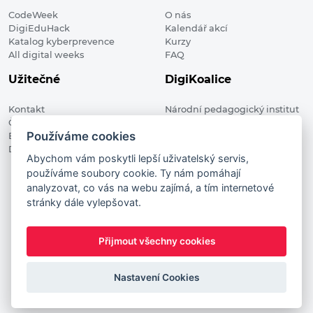
CodeWeek
O nás
DigiEduHack
Kalendář akcí
Katalog kyberprevence
Kurzy
All digital weeks
FAQ
Užitečné
DigiKoalice
Kontakt
Národní pedagogický institut
Členské organizace
České republiky, DigiKoalice
Používáme cookies
Blog
Weilova 1271/6 102 00 Praha 10
Digitalizace ve vzdělávání
Abychom vám poskytli lepší uživatelský servis,
používáme soubory cookie. Ty nám pomáhají
DigiKoalice 2021. All rights reserved
analyzovat, co vás na webu zajímá, a tím internetové
Vstup do administrace
stránky dále vylepšovat.
This project has received funding from the European
Commission Innovation and Networks Executive Agency (now
Přijmout všechny cookies
HaDEA) CEF TELECOM Calls 2019. This website reflects only the
author’s view. It does not represent the view of the European
Commission and the European Commission is not responsible
Nastavení Cookies
for any use that may be made of the information it contains.