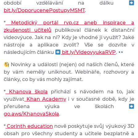
období vzdělávání na dálku
bit.ly/DoporucenePostupyMSMT
.
*
Metodický portál rvp.cz aneb inspirace a
zkušenosti učitelů
publikoval článek k distanční
videovýuce. Jak na ni? Kdy je vhodné ji využít? Jaké
nástroje a aplikace zvolit? Vše se dozvíte v
následujícím článku
bit.ly/VideovyukaRVP
.
Novinky a události (nejen) od našich členů, které
by vám neměly uniknout. Webináře, rozhovory a
články, co by vás mohly zajímat.
*
Khanova škola
přichází s návodem na to, jak
využívat
Khan Academy
i v současné době, kdy je
přerušena výuka ve školách
go.aws/KhanovaSkola
.
*
Corinth education
nově poskytuje svůj výukový 3D
obsah pro všechny studenty a učitele bezplatně a