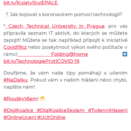
bit.ly/KulatyStulEPALE
.
Jak bojovat s koronavirem pomocí technologií?
*
Czech Technical University in Prague
pro vás
připravila seznam IT aktivit, do kterých se můžete
zapojit! Můžete se tak například připojit k iniciativě
Covid19cz
nebo poskytnout výkon svého počítače v
rámci
Folding@home
bit.ly/TechnologieProtiCOVID-19
.
Doufáme, že vám naše tipy pomáhají s učením
#NaDalku
. Pokud vám v našich hlášení něco chybí,
napište nám!
#RouškyVšem
!
#DigiKoalice
#DigiKoaliceSkolam
#TydenniHlaseni
#OnlineUceni
#UcitOnline