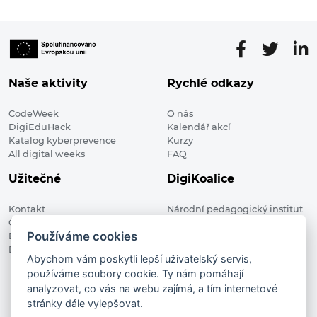
Naše aktivity
Rychlé odkazy
CodeWeek
O nás
DigiEduHack
Kalendář akcí
Katalog kyberprevence
Kurzy
All digital weeks
FAQ
Užitečné
DigiKoalice
Kontakt
Národní pedagogický institut
Členské organizace
České republiky, DigiKoalice
Používáme cookies
Blog
Weilova 1271/6 102 00 Praha 10
Digitalizace ve vzdělávání
Abychom vám poskytli lepší uživatelský servis,
používáme soubory cookie. Ty nám pomáhají
DigiKoalice 2021. All rights reserved
analyzovat, co vás na webu zajímá, a tím internetové
Vstup do administrace
stránky dále vylepšovat.