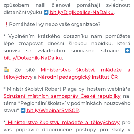
způsobem naši členové pomáhají zvládnout
distanční výuku
bit.ly/DigiKoalice-NaDalku
.
Pomáháte i vy nebo vaše organizace?
* Vyplněním krátkého dotazníku nám pomůžete
lépe zmapovat dnešní širokou nabídku, která
souvisí se zvládnutím současné situace
bit.ly/Dotaznik-NaDalku
.
Ze sítě
Ministerstvo školství, mládeže a
tělovýchovy
a
Národní pedagogický institut ČR
* Ministr školství Robert Plaga byl hostem webináře
Sdružení místních samospráv České republiky
na
téma “Regionální školství v podmínkách nouzového
stavu”
bit.ly/WebinarSMSCR
.
*
Ministerstvo školství, mládeže a tělovýchovy
pro
vás připravilo doporučené postupy pro školy v