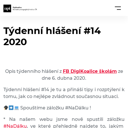
Týdenní hlášení #14
2020
Opis týdenního hlášení z
FB DigiKoalice školám
ze
dne 6. dubna 2020.
Týdenní hlášení #14 je tu a přináší tipy i rozptýlení k
tomu, jak co nejlépe zvládnout současnou situaci.
Spouštíme záložku #NaDálku !
* Na našem webu jsme nově spustili záložku
#NaDálku
, ve které přehledně najdete to, jakým