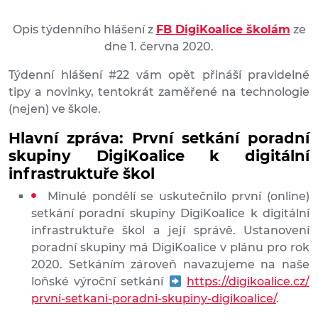
Opis týdenního hlášení z
FB DigiKoalice školám
ze
dne 1. června 2020.
T
ýdenní hlášení #22 vám opět přináší pravidelné
tipy a novinky, tentokrát zaměřené na technologie
(nejen) ve škole.
Hlavní zpráva: První setkání poradní
skupiny DigiKoalice k digitální
infrastruktuře škol
Minulé pondělí se uskutečnilo první (online)
setkání poradní skupiny DigiKoalice k digitální
infrastruktuře škol a její správě. Ustanovení
poradní skupiny má DigiKoalice v plánu pro rok
2020. Setká
ním zároveň navazujeme na naše
loňské výroční setkání
https://digikoalice.cz/
prvni-setkani-poradni-skupi
ny-digikoalice/
.