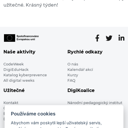
užitečné. Krásný týden!
Naše aktivity
Rychlé odkazy
CodeWeek
O nás
DigiEduHack
Kalendář akcí
Katalog kyberprevence
Kurzy
All digital weeks
FAQ
Užitečné
DigiKoalice
Kontakt
Národní pedagogický institut
Členské organizace
České republiky, DigiKoalice
Používáme cookies
Blog
Weilova 1271/6 102 00 Praha 10
Digitalizace ve vzdělávání
Abychom vám poskytli lepší uživatelský servis,