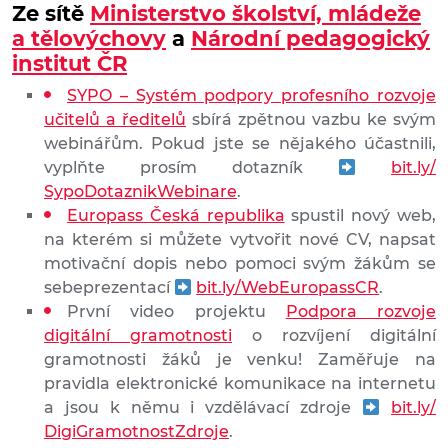
Ze sítě
Ministerstvo školství, mládeže
a tělovýchovy
a
Národní pedagogický
institut ČR
SYPO – Systém podpory profesního rozvoje
učitelů a ředitelů
sbírá zpětnou vazbu ke svým
webinářům. Pokud jste se nějakého účastnili,
vyplňte prosím dotazník
bit.ly/
SypoDotaznikWebinare
.
Europass Česká republika
spustil nový web,
na kterém si můžete vytvořit nové CV, napsat
motivační dopis nebo pomoci svým žákům se
sebeprezentací
bit.ly/WebEuropassCR
.
První video projektu
Podpora rozvoje
digitální gramotnosti
o rozvíjení digitální
gramotnosti žáků je venku! Zaměřuje na
pravidla elektronické komunikace na internetu
a jsou k němu i vzdělávací zdroje
bit.ly/
DigiGramotnostZdroje
.