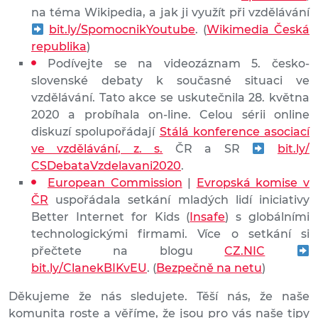
na téma Wikipedia, a jak ji využít při vzdělávání
bit.ly/SpomocnikYoutube
. (
Wikimedia Česká
republika
)
Podívejte se na videozáznam 5. česko-
slovenské debaty k současné situaci ve
vzdělávání. Tato akce se uskutečnila 28. května
2020 a probíhala on-line. Celou sérii online
diskuzí spolupořádají
Stálá konference asociací
ve vzdělávání, z. s.
ČR a SR
bit.ly/
CSDebataVzdelavani2020
.
European Commission
|
Evropská komise v
ČR
uspořádala setkání mladých lidí iniciativy
Better Internet for Kids (
Insafe
) s globálními
technologickými firmami. Více o setkání si
přečtete na blogu
CZ.NIC
bit.ly/ClanekBIKvEU
. (
Bezpečně na netu
)
Děkujeme že nás sledujete. Těší nás, že naše
komunita roste a věříme, že jsou pro vás naše tipy