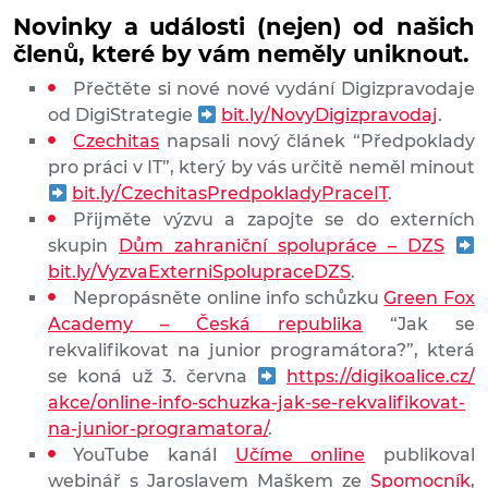
Novinky a události (nejen) od našich
členů, které by vám neměly uniknout.
Přečtěte si nové nové vydání Digizpravodaje
od DigiStrategie
bit.ly/NovyDigizpravodaj
.
Czechitas
napsali nový článek “Předpoklady
pro práci v IT”, který by vás určitě neměl minout
bit.ly/
CzechitasPredpokladyPraceIT
.
Přijměte výzvu a zapojte se do externích
skupin
Dům zahraniční spolupráce – DZS
bit.ly/
VyzvaExterniSpolupraceDZS
.
Nepropásněte online info schůzku
Green Fox
Academy – Česká republika
“Jak se
rekvalifikovat na junior programátora?”, která
se koná už 3. června
https://digikoalice.cz/
akce/
online-info-schuzka-jak-se-
rekvalifikovat-
na-junior-p
rogramatora/
.
YouTube kanál
Učíme online
publikoval
webinář s Jaroslavem Maškem ze
Spomocník
,