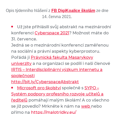
Opis týdenního hlášení z
FB DigiKoalice školám
ze dne
14. června 2021.
Už jste přihlásili svůj abstrakt na mezinárodní
konferenci
Cyberspace 2021
? Možnost máte do
31. července.
Jedná se o mezinárodní konferenci zaměřenou
na sociální a právní aspekty kyberprostoru.
Pořádá ji
Právnická fakulta Masarykovy
univerzity
a na organizaci se podílí i naši členové
IRTIS – Interdisciplinární výzkum internetu a
společnosti
http://bit.ly/CyberspaceAbstrakt
Microsoft pro školství
společně s
SYPO –
Systém podpory profesního rozvoje učitelů a
ředitelů
pomáhají malým školám! A co všechno
se již povedlo? Mrkněte k nám na
web
nebo
přímo na
https://malotridky.eu/