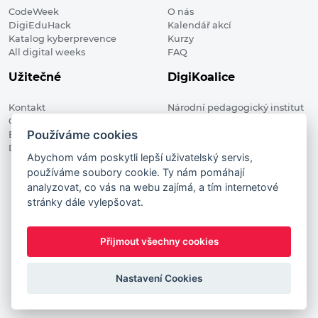
CodeWeek
O nás
DigiEduHack
Kalendář akcí
Katalog kyberprevence
Kurzy
All digital weeks
FAQ
Užitečné
DigiKoalice
Kontakt
Národní pedagogický institut
Členské organizace
České republiky, DigiKoalice
Používáme cookies
Blog
Weilova 1271/6 102 00 Praha 10
Digitalizace ve vzdělávání
Abychom vám poskytli lepší uživatelský servis,
používáme soubory cookie. Ty nám pomáhají
DigiKoalice 2021. All rights reserved
analyzovat, co vás na webu zajímá, a tím internetové
Vstup do administrace
stránky dále vylepšovat.
This project has received funding from the European
Commission Innovation and Networks Executive Agency (now
Přijmout všechny cookies
HaDEA) CEF TELECOM Calls 2019. This website reflects only the
author’s view. It does not represent the view of the European
Commission and the European Commission is not responsible
Nastavení Cookies
for any use that may be made of the information it contains.