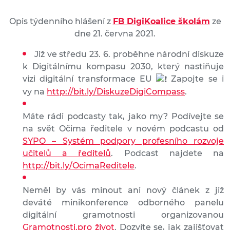
Opis týdenního hlášení z
FB DigiKoalice školám
ze
dne 21. června 2021.
Již ve středu 23. 6. proběhne národní diskuze
k Digitálnímu kompasu 2030, který nastiňuje
vizi digitální transformace EU
Zapojte se i
vy na
http://bit.ly/DiskuzeDigiCompass
.
Máte rádi podcasty tak, jako my? Podívejte se
na svět Očima ředitele v novém podcastu od
SYPO – Systém podpory profesního rozvoje
učitelů a ředitelů
. Podcast najdete na
http://bit.ly/OcimaReditele
.
Neměl by vás minout ani nový článek z již
deváté minikonference odborného panelu
digitální gramotnosti organizovanou
Gramotnosti.pro život
. Dozvíte se, jak zajišťovat