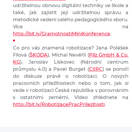
udržitelnou obnovu digitální techniky ve škole a
také, jak zajistit její udržitelnou správu a
metodické vedení celého pedagogického sboru.
Více na
http://bit.ly/GramotnostiMiniKonference
.
Co pro vás znamená robotizace? Jana Polášek
Filová (
ŠKODA
), Michal Nevěřil (
Pilz GmbH & Co.
KG
), Jaroslav Lískovec (Národní centrum
průmyslu 4.0) a Pavel Burget (
CIIRC
) se ponoří
do diskuze právě o robotizaci. O nových
pracovních příležitostech nebo o tom, jak si
vede v robotizaci Česká republika v porovnáním
s ostatními zeměmi. Video zhlédnete na
http://bit.ly/RobotizacePracPrilezitosti
.