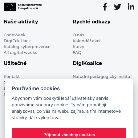
Naše aktivity
Rychlé odkazy
CodeWeek
O nás
DigiEduHack
Kalendář akcí
Katalog kyberprevence
Kurzy
All digital weeks
FAQ
Užitečné
DigiKoalice
Kontakt
Národní pedagogický institut
Členské organizace
České republiky, DigiKoalice
Používáme cookies
Blog
Weilova 1271/6 102 00 Praha 10
Digitalizace ve vzdělávání
Abychom vám poskytli lepší uživatelský servis,
používáme soubory cookie. Ty nám pomáhají
DigiKoalice 2021. All rights reserved
analyzovat, co vás na webu zajímá, a tím internetové
Vstup do administrace
stránky dále vylepšovat.
This project has received funding from the European
Commission Innovation and Networks Executive Agency (now
Přijmout všechny cookies