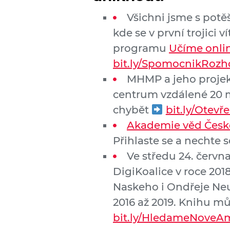
Všichni jsme s potě
kde se v první trojici 
programu
Učíme onli
bit.ly/SpomocnikRozh
MHMP a jeho proje
centrum vzdálené 20 
chybět
bit.ly/Otevř
Akademie věd České
Přihlaste se a nechte
Ve středu 24. červn
DigiKoalice v roce 20
Naskeho i Ondřeje Neum
2016 až 2019. Knihu mů
bit.ly/HledameNoveA