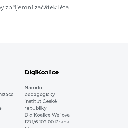
 zpříjemní začátek léta.
DigiKoalice
Národní
nizace
pedagogický
institut České
e
republiky,
DigiKoalice Weilova
1271/6 102 00 Praha