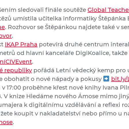
šením sledovali finále soutěže
Global Teache
vítězů umístila učitelka informatiky Štěpánka 
ne
. Rozhovor se Štěpánkou najdete také v se
ovor
.
kt
IKAP Praha
potevírá druhé centrum interak
metrů od hlavní kanceláře DigiKoalice, ta
eníCIVEvent
.
 republiky
pořádá Letní vědecký kemp pro u
 se obohatit o nové nápady a pokusy
bit.l
a v 17:00 proběhne křest nové knihy Ivana Pi
18. V knize Hledáme nového Ámose mimo jiný
ajera k digitálnímu vzdělávání a reflexi roz
žete koupit v nakladatelství nebo přímo u n
mose
.