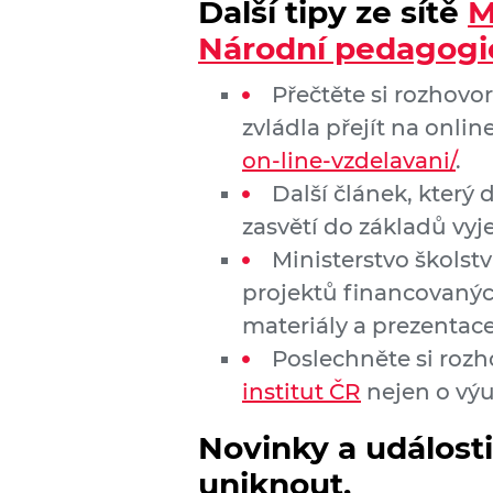
Další tipy ze sítě
M
Národní pedagogic
Přečtěte si rozhovo
zvládla přejít na onli
on-line-vzd
elavani/
.
Další článek, který
zasvětí do základů vyj
Ministerstvo školst
projektů financovaný
materiály a prezentac
Poslechněte si rozh
institut ČR
nejen o vý
Novinky a událost
uniknout.