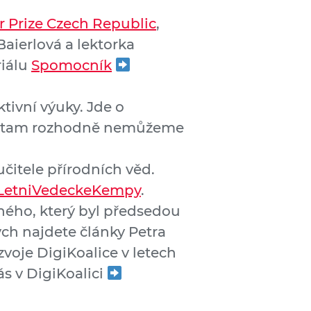
r Prize Czech Republic
,
Baierlová a lektorka
riálu
Spomocník
tivní výuky. Jde o
kže tam rozhodně nemůžeme
čitele přírodních věd.
y/LetniVedeckeKempy
.
lného, který byl předsedou
ch najdete články Petra
voje DigiKoalice v letech
ás v DigiKoalici