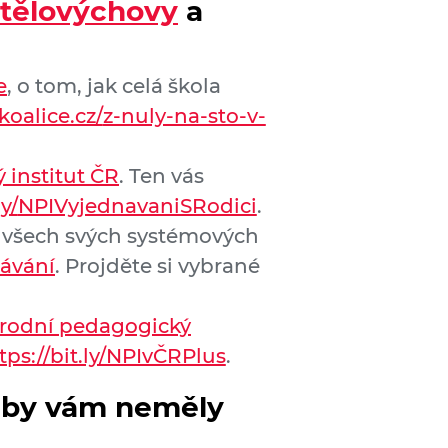
a tělovýchovy
a
e
, o tom, jak celá škola
koalice.cz/
z-nuly-na-sto-v-
 institut ČR
. Ten vás
ly/
NPIVyjednavaniSRodici
.
í všech svých systémových
lávání
. Projděte si vybrané
rodní pedagogický
tps://bit.ly/NPIvČRPlus
.
ré by vám neměly