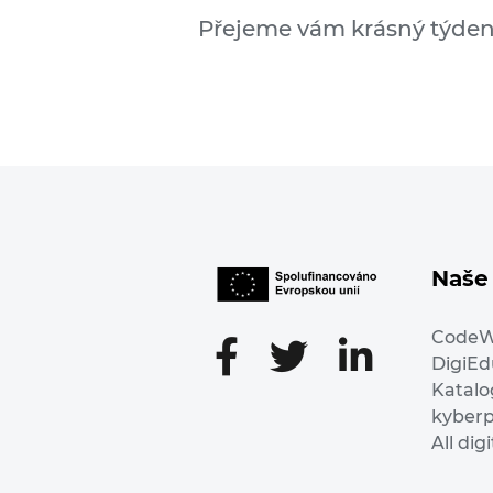
Přejeme vám krásný týden 
Naše 
Code
DigiE
Katalo
kyber
All dig