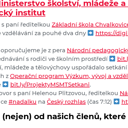
inisterstvo školství, mládeže 
ký institut
r s paní ředitelkou
Základní škola Chvalkovic
ne vzdělávání za pouhé dva dny
https://digi
 doporučujeme je z pera
Národní pedagogický
ednávání s rodiči ve školním prostředí
bit.
ví, mládeže a tělovýchovy uspořádalo setkán
ch z
Operační program Výzkum, vývoj a vzdě
e
bit.ly/ProjektyMSMTSetkani
.
ovor s paní Helenou Plitzovou, ředitelkou
Ná
uce
#nadalku
na
Český rozhlas
(čas 7:12)
ht
i (nejen) od našich členů, kte