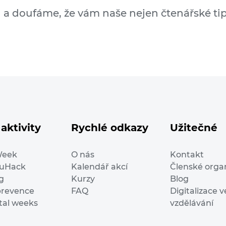
a doufáme, že vám naše nejen čtenářské tipy
aktivity
Rychlé odkazy
Užitečné
Week
O nás
Kontakt
duHack
Kalendář akcí
Členské orga
g
Kurzy
Blog
prevence
FAQ
Digitalizace v
ital weeks
vzdělávání