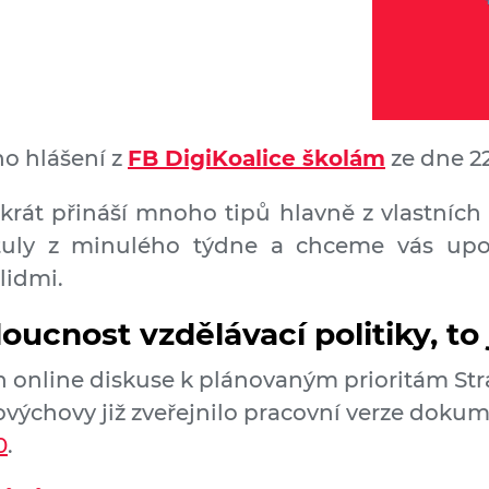
o hlášení z
FB DigiKoalice školám
ze dne 22
krát přináší mnoho tipů hlavně z vlastníc
tuly z minulého týdne a chceme vás upo
lidmi.
ucnost vzdělávací politiky, to 
n online diskuse k plánovaným prioritám Str
ovýchovy již zveřejnilo
pracovní verze doku
0
.