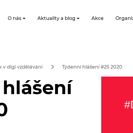
O nás
Aktuality a blog
Akce
Organi
 v digi vzdělávání
Týdenní hlášení #25 2020
 hlášení
0