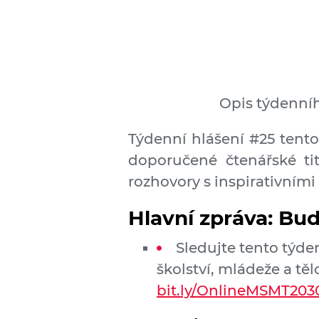
Opis týdenníh
Týdenní hlášení #25 tento
doporučené čtenářské ti
rozhovory s inspirativními 
Hlavní zpráva:
Budo
Sledujte tento týde
školství, mládeže a těl
bit.ly/OnlineMSMT203