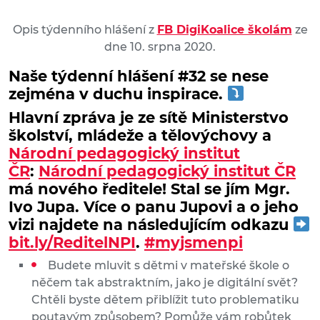
Opis týdenního hlášení z
FB DigiKoalice školám
ze
dne 10. srpna 2020.
Naše týdenní hlášení #32 se nese
zejména v duchu inspirace.
Hlavní zpráva je ze sítě Ministerstvo
školství, mládeže a tělovýchovy a
Národní pedagogický institut
ČR
:
Národní pedagogický institut ČR
má nového ředitele! Stal se jím Mgr.
Ivo Jupa. Více o panu Jupovi a o jeho
vizi najdete na následujícím odkazu
bit.ly/ReditelNPI
.
#myjsmenpi
Budete mluvit s dětmi v mateřské škole o
něčem tak abstraktním, jako je digitální svět?
Chtěli byste dětem přiblížit tuto problematiku
poutavým způsobem? Pomůže vám robůtek