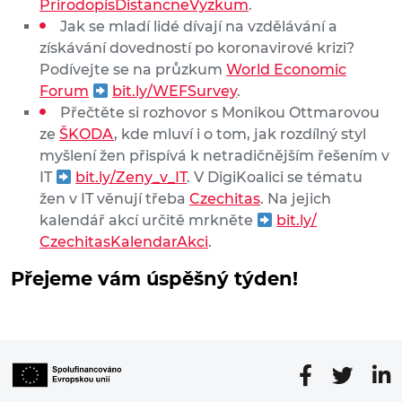
PrirodopisDistancneVyzkum
.
Jak se mladí lidé dívají na vzdělávání a
získávání dovedností po koronavirové krizi?
Podívejte se na průzkum
World Economic
Forum
bit.ly/WEFSurvey
.
Přečtěte si rozhovor s Monikou Ottmarovou
ze
ŠKODA
, kde mluví i o tom, jak rozdílný styl
myšlení žen přispívá k netradičnějším řešením v
IT
bit.ly/Zeny_v_IT
. V DigiKoalici se tématu
žen v IT věnují třeba
Czechitas
. Na jejich
kalendář akcí určitě mrkněte
bit.ly/
CzechitasKalendarAkci
.
Přejeme vám úspěšný týden!