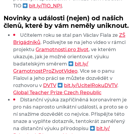
TIO
bit.ly/TIO_NPI
.
Novinky a události (nejen) od našich
členů, které by vám neměly uniknout.
Učitelem roku se stal pan Václav Fiala ze
ZŠ
Brigádníků
. Podívejte se na jeho video v rámci
projektu
Gramotnosti.pro život
, ve kterém
ukazuje, jak je možné orientovat výuku
badatelským směrem
bit.ly/
GramotnostProZivotVideo
. Více se o panu
Fialovi a jeho práci se můžete dozvědět v
rozhovoru v
DVTV
bit.ly/UcitelRokuDVTV
.
Global Teacher Prize Czech Republic
Distanční výuka zapříčiněná koronavirem je
pro nás naprosto unikátní událostí, a proto se o
ní snažíme dozvědět co nejvíce. Přispějte této
snaze a vyplňte dotazník, tentokrát zaměřený
na distanční výuku přírodopisu
bit.ly/