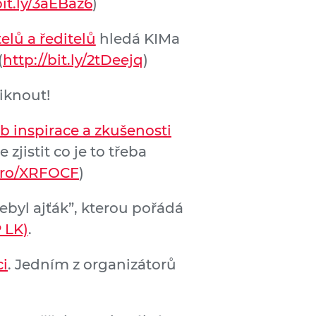
bit.ly/3aEBaz6
)
lů a ředitelů
hledá KIMa
(
http://bit.ly/2tDeejq
)
iknout!
b inspirace a zkušenosti
jistit co je to třeba
.pro/XRFOCF
)
ebyl ajťák”, kterou pořádá
 LK)
.
ci
. Jedním z organizátorů