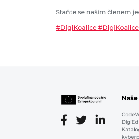
Staňte se naším členem j
#DigiKoalice
#DigiKoalic
Naše 
Code
DigiE
Katalo
kyber