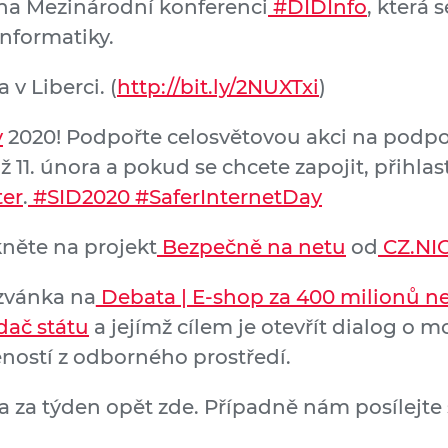
 na Mezinárodní konferenci
#DIDInfo
, která 
informatiky.
v Liberci. (
http://bit.ly/2NUXTxi
)
y
2020! Podpořte celosvětovou akci na podpo
iž 11. února a pokud se chcete zapojit, přihlas
ter
.
#SID2020
#SaferInternetDay
ukněte na projekt
Bezpečně na netu
od
CZ.NI
zvánka na
Debata | E-shop za 400 milionů n
dač státu
a jejímž cílem je otevřít dialog o m
ostí z odborného prostředí.
e a za týden opět zde. Případně nám posílejt