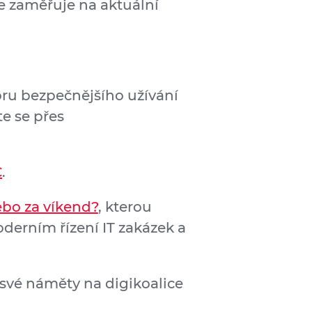
se zaměřuje na aktuální
ru bezpečnějšího užívání
te se přes
C
.
ebo za víkend?
, kterou
oderním řízení IT zakázek a
e své náměty na digikoalice