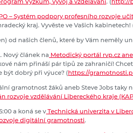
rogram Výzkum, vývoj a vzdělávání
. (
http://
O – Systém podpory profesního rozvoje učite
radecký kraj. Vyvěste ve Vašich kabinetech! 
en) od našich členů, které by Vám neměly un
t. Nový článek na
Metodický portál rvp.cz ane
vé nám přináší pár tipů ze zahraničí! Chcete z
být dobrý při výuce? (
https://gramotnosti
ální gramotnost žáků aneb Steve Jobs taky n
án rozvoje vzdělávání Libereckého kraje (KAP
5:00 a koná se v
Technická univerzita v Liber
zvoje digitální gramotnosti
.