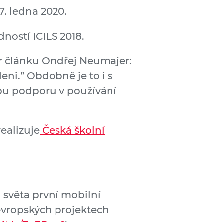
7. ledna 2020.
ností ICILS 2018.
tor článku Ondřej Neumajer:
eni.” Obdobně je to i s
enou podporu v používání
 realizuje
Česká školní
o světa první mobilní
 evropských projektech