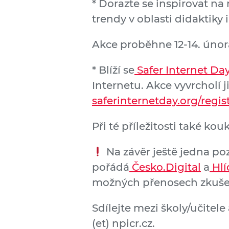
* Dorazte se inspirovat na
trendy v oblasti didaktiky 
Akce proběhne 12-14. února 
* Blíží se
Safer Internet Da
Internetu. Akce vyvrcholí j
saferinternetday.org/regis
Při té příležitosti také ko
Na závěr ještě jedna po
pořádá
Česko.Digital
a
Hlí
možných přenosech zkušen
Sdílejte mezi školy/učitel
(et) npicr.cz.