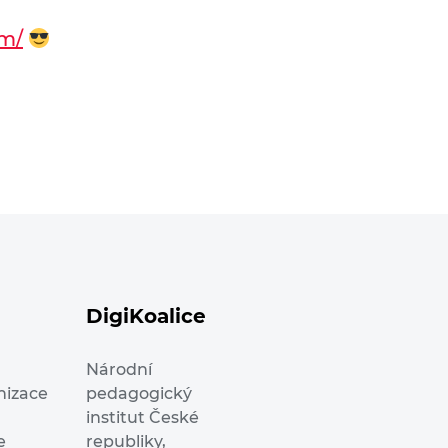
em/
DigiKoalice
Národní
nizace
pedagogický
institut České
e
republiky,