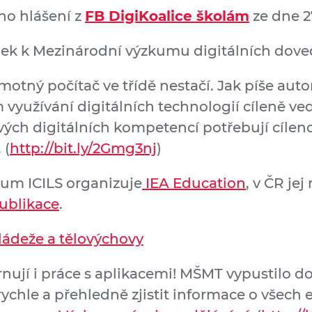
ho hlášení z
FB DigiKoalice školám
ze dne 2
ánek k Mezinárodní výzkumu digitálních doved
amotný počítač ve třídě nestačí. Jak píše au
m využívání digitálních technologií cíleně ved
í svých digitálních kompetencí potřebují cíl
 (
http://bit.ly/2Gmg3nj
)
um ICILS organizuje
IEA Education
, v ČR jej
publikace
.
mládeže a tělovýchovy
rnují i práce s aplikacemi! MŠMT vypustilo d
 rychle a přehledně zjistit informace o všech