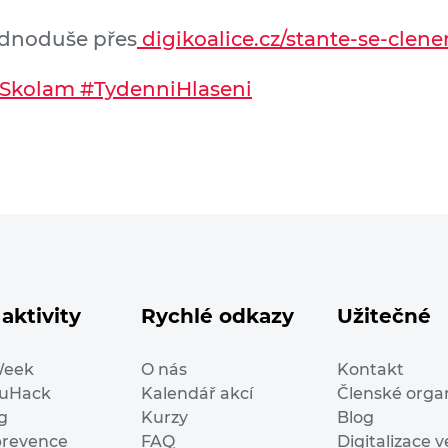
ednoduše přes
digikoalice.cz/stante-se-clen
eSkolam
#TydenniHlaseni
aktivity
Rychlé odkazy
Užitečné
Week
O nás
Kontakt
duHack
Kalendář akcí
Členské orga
g
Kurzy
Blog
prevence
FAQ
Digitalizace v