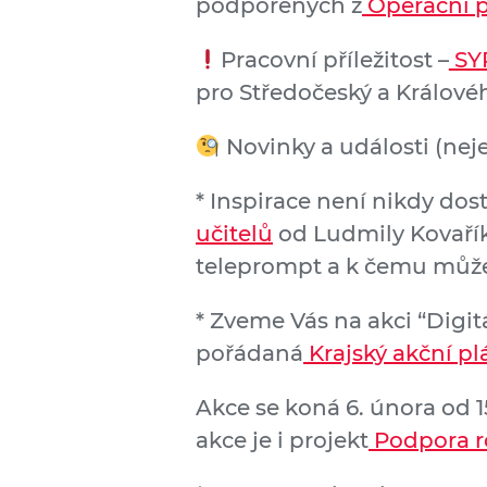
podpořených z
Operační p
Pracovní příležitost –
SYP
pro Středočeský a Královéh
Novinky a události (nej
* Inspirace není nikdy dos
učitelů
od Ludmily Kovaříko
teleprompt a k čemu může 
* Zveme Vás na akci “Digit
pořádaná
Krajský akční pl
Akce se koná 6. února od 1
akce je i projekt
Podpora ro