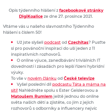
Opis týdenního hlášení z
facebookové stránky
DigiKoalice
ze dne 27. prosince 2021.
Vítáme vás u našeho slavnostního Týdenního
hlášení s číslem 50!
Už jste slyšeli
podcast
od
Czechitas
? Pusťte
si pro povánoční inspiraci do uší jeden z 11
inspirativních rozhovorů.
O online výuce, zanedbávání triviálních IT
dovedností i zásadách pro lepší řízení hybridní
výuky.
To vše v
novém článku
od
České televize
Vyšel poslední díl
podcastu Táta a máma na
síti!
Nahlédněte spolu s Ester Geislerovou a
Matoušem Rumlem
ještě jednou do online
světa našich dětí a zjistěte, co jim z jejich
rozhovorů s odborníky a influencery nejvíc