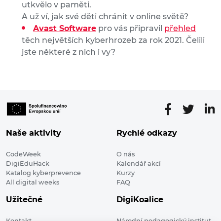
utkvělo v paměti.
A už ví, jak své děti chránit v online světě?
Avast Software
pro vás připravil
přehled
těch největších kyberhrozeb za rok 2021. Čelili
jste některé z nich i vy?
Naše aktivity
Rychlé odkazy
CodeWeek
O nás
DigiEduHack
Kalendář akcí
Katalog kyberprevence
Kurzy
All digital weeks
FAQ
Užitečné
DigiKoalice
Kontakt
Národní pedagogický institut