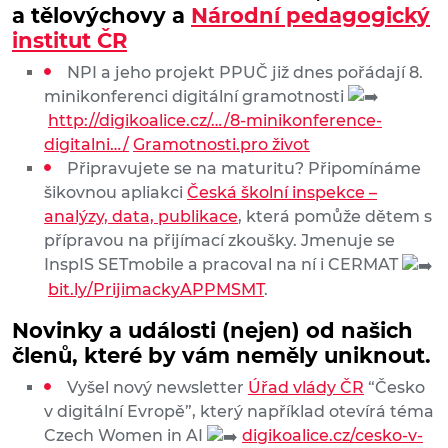
a tělovýchovy a
Národní pedagogický
institut ČR
NPI a jeho projekt PPUČ již dnes pořádají 8.
minikonferenci digitální gramotnosti
http://digikoalice.cz/…/8-minikonference-
digitalni…/
Gramotnosti.pro život
Připravujete se na maturitu? Připomínáme
šikovnou apliakci
Česká školní inspekce –
analýzy, data, publikace
, která pomůže dětem s
přípravou na přijímací zkoušky. Jmenuje se
InspIS SETmobile a pracoval na ní i CERMAT
bit.ly/PrijimackyAPPMSMT
.
Novinky a události (nejen) od našich
členů, které by vám neměly uniknout.
Vyšel nový newsletter
Úřad vlády ČR
“Česko
v digitální Evropě”, který například otevírá téma
Czech Women in AI
digikoalice.cz/cesko-v-