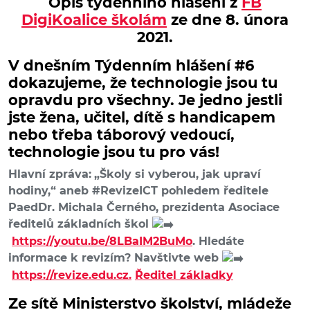
Opis týdenního hlášení z
FB
DigiKoalice školám
ze dne 8. února
2021.
V dnešním Týdenním hlášení #6
dokazujeme, že technologie jsou tu
opravdu pro všechny. Je jedno jestli
jste žena, učitel, dítě s handicapem
nebo třeba táborový vedoucí,
technologie jsou tu pro vás!
Hlavní zpráva:
„Školy si vyberou, jak upraví
hodiny,“ aneb #RevizeICT pohledem ředitele
PaedDr. Michala Černého, prezidenta Asociace
ředitelů základních škol
https://youtu.be/8LBaIM2BuMo
. Hledáte
informace k revizím? Navštivte web
https://revize.edu.cz.
Ředitel základky
Ze sítě Ministerstvo školství, mládeže