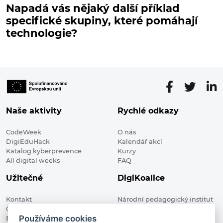
Napadá vás nějaký další příklad
specifické skupiny, které pomáhají
technologie?
Naše aktivity
Rychlé odkazy
CodeWeek
O nás
DigiEduHack
Kalendář akcí
Katalog kyberprevence
Kurzy
All digital weeks
FAQ
Užitečné
DigiKoalice
Kontakt
Národní pedagogický institut
Členské organizace
České republiky, DigiKoalice
Používáme cookies
Blog
Weilova 1271/6 102 00 Praha 10