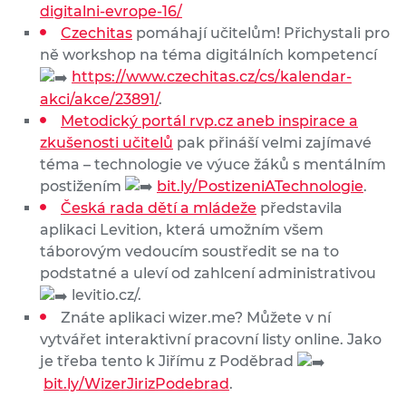
digitalni-evrope-16/
Czechitas
pomáhají učitelům! Přichystali pro
ně workshop na téma digitálních kompetencí
https://www.czechitas.cz/cs/kalendar-
akci/akce/23891/
.
Metodický portál rvp.cz aneb inspirace a
zkušenosti učitelů
pak přináší velmi zajímavé
téma – technologie ve výuce žáků s mentálním
postižením
bit.ly/PostizeniATechnologie
.
Česká rada dětí a mládeže
představila
aplikaci Levition, která umožním všem
táborovým vedoucím soustředit se na to
podstatné a uleví od zahlcení administrativou
levitio.cz/.
Znáte aplikaci wizer.me? Můžete v ní
vytvářet interaktivní pracovní listy online. Jako
je třeba tento k Jiřímu z Poděbrad
bit.ly/WizerJirizPodebrad
.