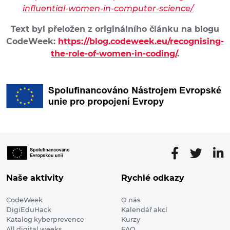
influential-women-in-computer-science/
Text byl přeložen z originálního článku na blogu
CodeWeek:
https://blog.codeweek.eu/recognising-
the-role-of-women-in-coding/
.
Naše aktivity
Rychlé odkazy
CodeWeek
O nás
DigiEduHack
Kalendář akcí
Katalog kyberprevence
Kurzy
All digital weeks
FAQ