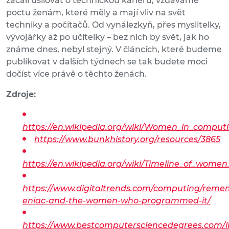
začali usilovat o technickou kariéru, vzdáváme
poctu ženám, které měly a mají vliv na svět
techniky a počítačů. Od vynálezkyň, přes myslitelky,
vývojářky až po učitelky – bez nich by svět, jak ho
známe dnes, nebyl stejný. V článcích, které budeme
publikovat v dalších týdnech se tak budete moci
dočíst více právě o těchto ženách.
Zdroje:
https://en.wikipedia.org/wiki/Women_in_comput
https://www.bunkhistory.org/resources/3865
https://en.wikipedia.org/wiki/Timeline_of_wome
https://www.digitaltrends.com/computing/reme
eniac-and-the-women-who-programmed-it/
https://www.bestcomputersciencedegrees.com/li