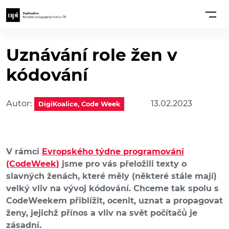
Uznávání role žen v
kódování
Autor:
13.02.2023
DigiKoalice, Code Week
V rámci
Evropského týdne programování
(CodeWeek)
jsme pro vás přeložili texty o
slavných ženách, které měly (některé stále mají)
velký vliv na vývoj kódování. Chceme tak spolu s
CodeWeekem přiblížit, ocenit, uznat a propagovat
ženy, jejichž přínos a vliv na svět počítačů je
zásadní.