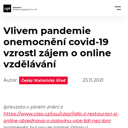
Vlivem pandemie
onemocnění covid-19
vzrostl zájem o online
vzdělávání
Autor:
23.11.2021
Český Statistický Úřad
(převzato v plném znění z
https://www.czso.cz/csu/czso/jidlo-z-restauraci-si-
online-objednava-o-polovinu-vice-lidi-nez-loni
;
pozměněn byl pouze nadpis článku)