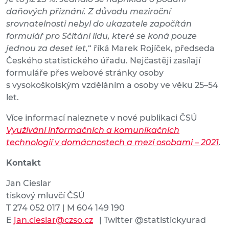
daňových přiznání. Z důvodu meziroční
srovnatelnosti nebyl do ukazatele započítán
formulář pro Sčítání lidu
, které se koná pouze
jednou za deset let,
“ říká Marek Rojíček, předseda
Českého statistického úřadu. Nejčastěji zasílají
formuláře přes webové stránky osoby
s vysokoškolským vzděláním a osoby ve věku 25–54
let.
Více informací naleznete v nové publikaci ČSÚ
Využívání informačních a komunikačních
technologií v domácnostech a mezi osobami – 2021
.
Kontakt
Jan Cieslar
tiskový mluvčí ČSÚ
T 274 052 017 | M 604 149 190
E
jan.cieslar@czso.cz
| Twitter @statistickyurad