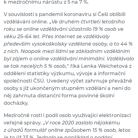
k meziročnímu nárůstu z 5 na 7 %.
V souvislosti s pandemií koronaviru si Češi oblíbili
vzdělávání online. „
Ve druhém čtvrtletí letošního
roku se online vzdělávání účastnilo 19 % osob ve
věku 25–64 let. Přes internet se vzdělávaly
především vysokoškolsky vzdělané osoby, a to 44 %
z nich. Naopak mezi lidmi se základním vzděláním
byl zájem o online vzdělávání minimální. Vzdělávalo
se tak necelých 5 % osob
,“ říká Lenka Weichetová z
oddělení statistiky výzkumu, vývoje a informační
společnosti ČSÚ. Uvedený výčet zahrnuje převážně
osoby s již ukončeným stupněm vzdělání a není do
něj zahrnuta distanční forma povinné školní
docházky.
Meziročně rostl i podíl osob využívající elektronizaci
veřejné správy. „
V roce 2020 zaslalo nějakému
z úřadů formulář online způsobem 15 % osob, letos
je to již 23 %. Jednalo se například o podání