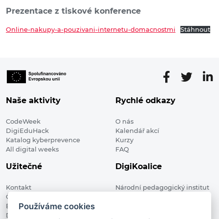
Prezentace z tiskové konference
Online-nakupy-a-pouzivani-internetu-domacnostmi
Stáhnout
Naše aktivity
Rychlé odkazy
CodeWeek
O nás
DigiEduHack
Kalendář akcí
Katalog kyberprevence
Kurzy
All digital weeks
FAQ
Užitečné
DigiKoalice
Kontakt
Národní pedagogický institut
Členské organizace
České republiky, DigiKoalice
Používáme cookies
Blog
Weilova 1271/6 102 00 Praha 10
Digitalizace ve vzdělávání