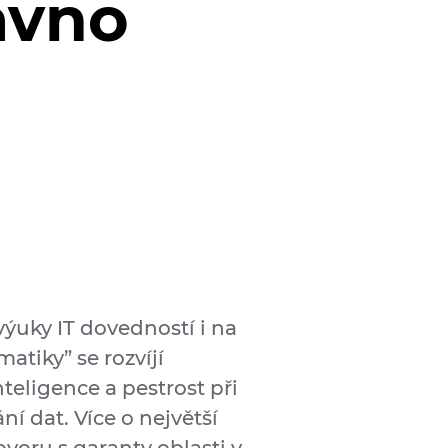
ávno
výuky IT dovedností i na
tiky” se rozvíjí
eligence a pestrost při
í dat. Více o největší