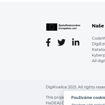
Naše 
Code
DigiE
Katalo
kyber
All dig
DigiKoalice 2021. All rights res
Používáme cooki
This project has received fu
HaDEA) CEF TELECOM Calls 2019. 
Abychom vám poskytli 