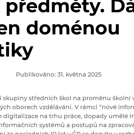
 předměty. D
jen doménou
tiky
Publikováno: 31. května 2025
í skupiny středních škol na proměnu školní 
ch oborech vzdělávání. V rámci “nové informa
igitalizace na trhu práce, dopady umělé int
informačních systémů a postupů na zpracován