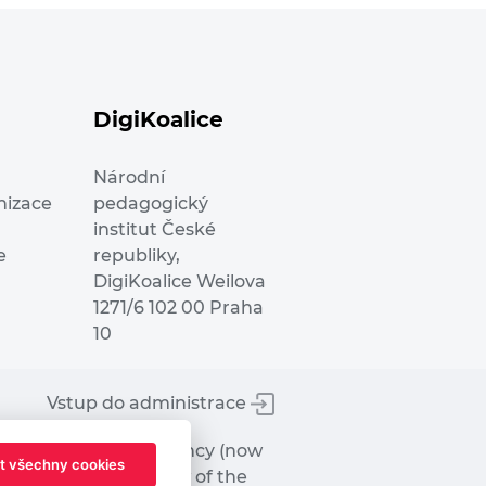
DigiKoalice
Národní
nizace
pedagogický
institut České
e
republiky,
DigiKoalice Weilova
1271/6 102 00 Praha
10
Vstup do administrace
tworks Executive Agency (now
t všechny cookies
ot represent the view of the