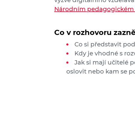
výzvě digitálního vzděláván
Národním pedagogickém i
Co v rozhovoru zazně
Co si představit po
Kdy je vhodné s ro
Jak si mají učitelé 
oslovit nebo kam se p