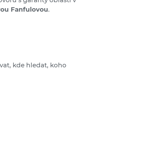
ovoru s garanty oblasti v
ou Fanfulovou
.
ovat, kde hledat, koho