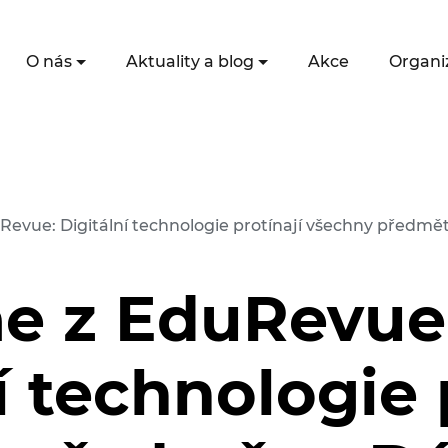
O nás
Aktuality a blog
Akce
Organi
Revue: Digitální technologie protínají všechny předm
e z EduRevue
í technologie 