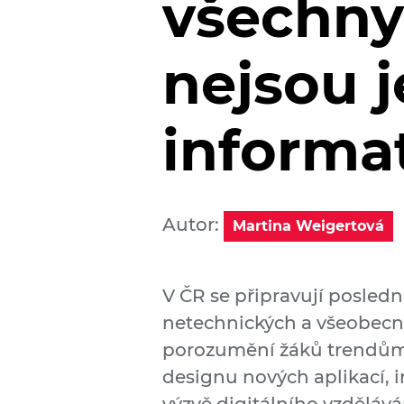
všechny
nejsou 
informa
Autor:
Martina Weigertová
V ČR se připravují posledn
netechnických a všeobecný
porozumění žáků trendům d
designu nových aplikací, 