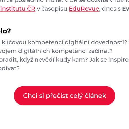
í za posledních 10 let v ČR se dozvíte v rozh
nstitutu ČR
v časopisu
EduRevue
, dnes s
Ev
lo?
d klíčovou kompetencí digitální dovednosti?
zvojem digitálních kompetencí začínat?
poradit, když nevědí kudy kam? Jak se inspir
odívat?
Chci si přečíst celý článek