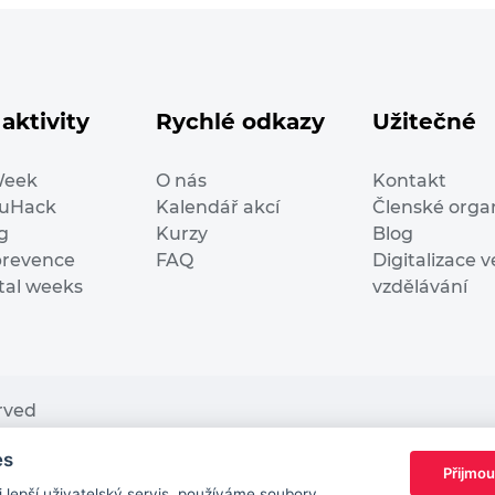
aktivity
Rychlé odkazy
Užitečné
Week
O nás
Kontakt
duHack
Kalendář akcí
Členské orga
g
Kurzy
Blog
prevence
FAQ
Digitalizace v
ital weeks
vzdělávání
erved
es
nding from the European Commission Innovation and Ne
Přijmou
This website reflects only the author’s view. It does n
lepší uživatelský servis, používáme soubory