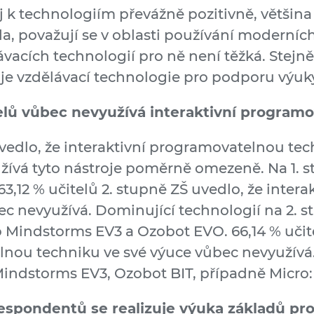
j k technologiím převážně pozitivně, většin
a, považují se v oblasti používání moderních
vacích technologií pro ně není těžká. Stejně
je vzdělávací technologie pro podporu výuk
elů vůbec nevyužívá interaktivní program
uvedlo, že interaktivní programovatelnou te
žívá tyto nástroje poměrně omezeně. Na 1. 
63,12 % učitelů 2. stupně ZŠ uvedlo, že inte
c nevyužívá. Dominující technologií na 2. st
 Mindstorms EV3 a Ozobot EVO. 66,14 % učite
lnou techniku ve své výuce vůbec nevyužívá
ndstorms EV3, Ozobot BIT, případně Micro:B
respondentů se realizuje výuka základů pr