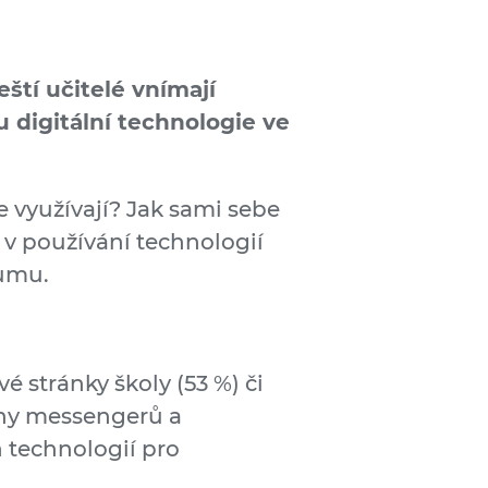
ští učitelé vnímají
ou digitální technologie ve
ie využívají? Jak sami sebe
 v používání technologií
kumu.
é stránky školy (53 %) či
uhy messengerů a
h technologií pro