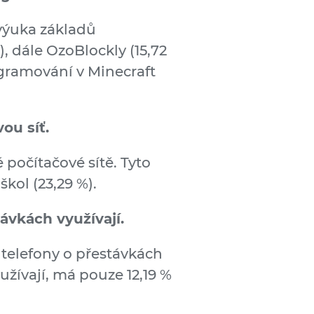
e výuka základů
 dále OzoBlockly (15,72
gramování v Minecraft
ou síť.
 počítačové sítě. Tyto
škol (23,29 %).
ávkách využívají.
í telefony o přestávkách
užívají, má pouze 12,19 %