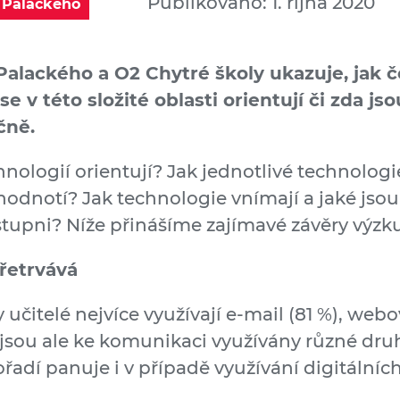
Publikováno: 1. října 2020
 Palackého
alackého a O2 Chytré školy ukazuje, jak če
se v této složité oblasti orientují či zda js
čně.
chnologií orientují? Jak jednotlivé technolog
odnotí? Jak technologie vnímají a jaké jsou
 stupni? Níže přinášíme zajímavé závěry výz
řetrvává
čitelé nejvíce využívají e-mail (81 %), webov
e jsou ale ke komunikaci využívány různé dr
ořadí panuje i v případě využívání digitálníc