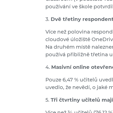
používání ve škole potvrdi
3.
Dvě třetiny respondent
Více než polovina respond
cloudové úložiště OneDrive
Na druhém místě nalezneme
používá přibližně třetina u
4.
Masivní online otevřené
Pouze 6,47 % učitelů uved
uvedlo, že nevědí, o jaké 
5.
Tři čtvrtiny učitelů ma
Více než ¾ učitelů (76,12 