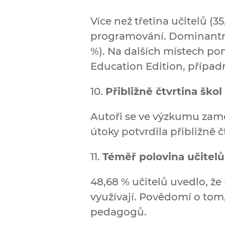
Více než třetina učitelů (35
programování. Dominantním
%). Na dalších místech po
Education Edition, případ
10.
Přibližně čtvrtina ško
Autoři se ve výzkumu zaměři
útoky potvrdila přibližně č
11.
Téměř polovina učitelů 
48,68 % učitelů uvedlo, že
využívají. Povědomí o tom,
pedagogů.