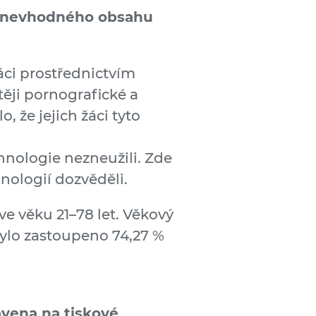
ní nevhodného obsahu
 žáci prostřednictvím
ěji pornografické a
, že jejich žáci tyto
chnologie nezneužili. Zde
nologií dozvěděli.
e věku 21–78 let. Věkový
ylo zastoupeno 74,27 %
avena na tiskové