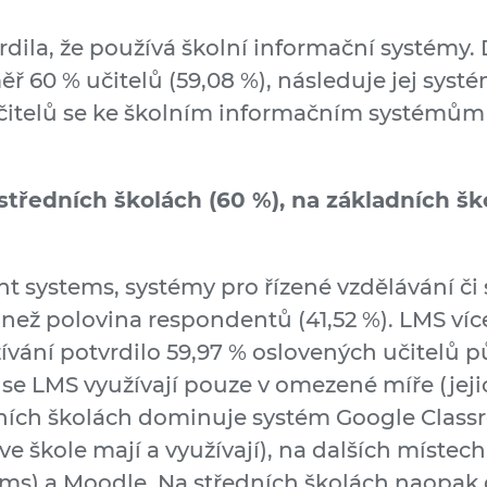
vrdila, že používá školní informační systémy
ěř 60 % učitelů (59,08 %), následuje jej systé
 učitelů se ke školním informačním systémům
tředních školách (60 %), na základních ško
 systems, systémy pro řízené vzdělávání či
ež polovina respondentů (41,52 %). LMS více 
užívání potvrdilo 59,97 % oslovených učitelů 
 se LMS využívají pouze v omezené míře (jeji
adních školách dominuje systém Google Class
ve škole mají a využívají), na dalších místech
ams) a Moodle. Na středních školách naopak