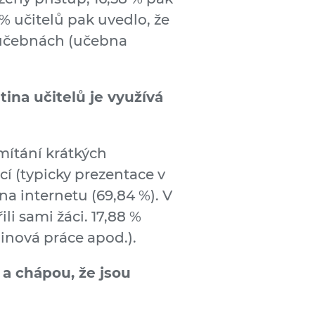
% učitelů pak uvedlo, že
 učebnách (učebna
tina učitelů je využívá
omítání krátkých
í (typicky prezentace v
a internetu (69,84 %). V
li sami žáci. 17,88 %
inová práce apod.).
 a chápou, že jsou