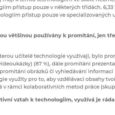
giím přístup pouze v některých třídách. 6,33 
nologiím přístup pouze ve specializovaných
sou většinou používány k promítání, jen tře
kterou učitelé technologie využívají, bylo pr
ideoukázky) (87 %), dále promítání prezentac
promítání obrázků či vyhledávání informací n
e využity pro to, aby vzdělávací obsahy tvoři
á v rámci kolaborativních metod práce (skup
tivní vztah k technologiím, využívá je ráda