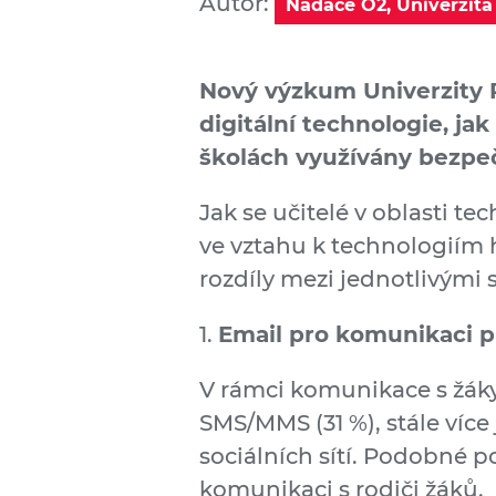
Autor:
Nadace O2, Univerzita
Nový výzkum Univerzity P
digitální technologie, jak 
školách využívány bezpe
Jak se učitelé v oblasti te
ve vztahu k technologiím h
rozdíly mezi jednotlivými
1.
Email pro komunikaci p
V rámci komunikace s žáky u
SMS/MMS (31 %), stále víc
sociálních sítí. Podobné p
komunikaci s rodiči žáků.