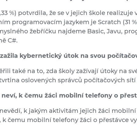
,33 %) potvrdila, že se v jejich škole realizuj
 programovacím jazykem je Scratch (31 %),
myslného žebříčku najdeme Basic, Javu, pro
ně C#.
l zažila kybernetický útok na svou počítačov
li také na to, zda školy zažívají útoky na své
tvrtina oslovených správců počítačových sítí 
neví, k čemu žáci mobilní telefony o přest
 nevědí, k jakým aktivitám jejich žáci mobiln
 k čemu mobilní telefony žáci o přestávce vy