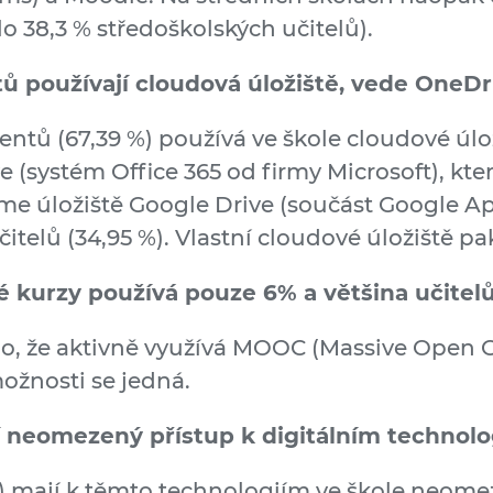
lo 38,3 % středoškolských učitelů).
ů používají cloudová úložiště, vede OneDr
entů (67,39 %) používá ve škole cloudové úlo
 (systém Office 365 od firmy Microsoft), kter
 úložiště Google Drive (součást Google Apps
čitelů (34,95 %). Vlastní cloudové úložiště pa
 kurzy používá pouze 6% a většina učitelů 
lo, že aktivně využívá MOOC (Massive Open O
možnosti se jedná.
jí neomezený přístup k digitálním technolo
%) mají k těmto technologiím ve škole neome