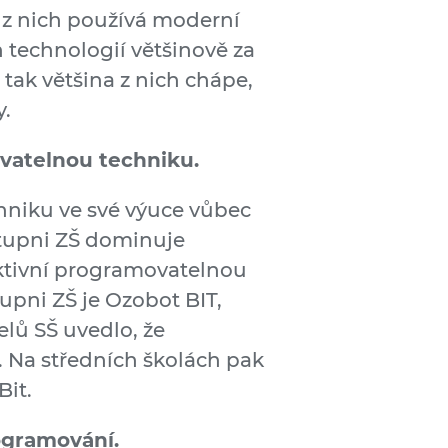
a z nich používá moderní
 technologií většinově za
 tak většina z nich chápe,
y.
ovatelnou techniku.
chniku ve své výuce vůbec
stupni ZŠ dominuje
raktivní programovatelnou
upni ZŠ je Ozobot BIT,
lů SŠ uvedlo, že
. Na středních školách pak
it.
ogramování.