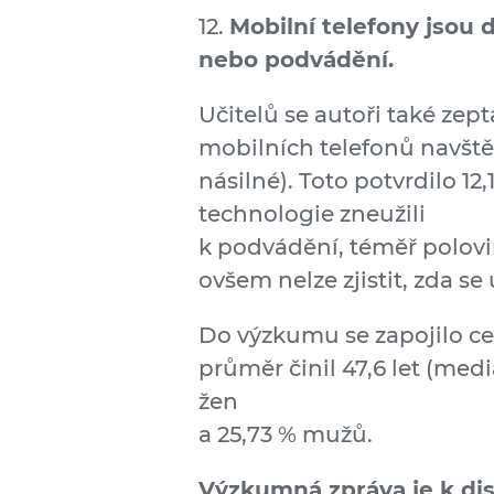
12.
Mobilní telefony jsou
nebo podvádění.
Učitelů se autoři také zepta
mobilních telefonů navště
násilné). Toto potvrdilo 12
technologie zneužili
k podvádění, téměř polovin
ovšem nelze zjistit, zda s
Do výzkumu se zapojilo 
průměr činil 47,6 let (me
žen
a 25,73 % mužů.
Výzkumná zpráva je k dis