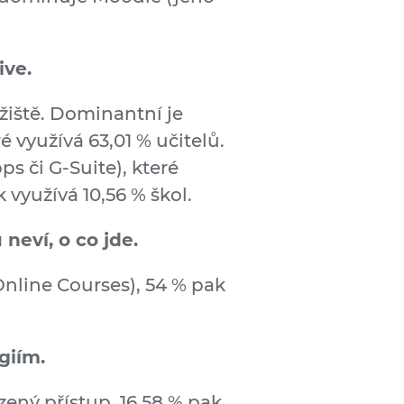
ive.
žiště. Dominantní je
é využívá 63,01 % učitelů.
 či G-Suite), které
k využívá 10,56 % škol.
neví, o co jde.
nline Courses), 54 % pak
giím.
zený přístup, 16,58 % pak