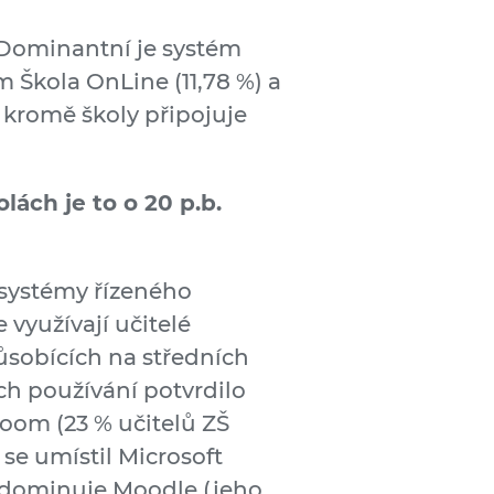
. Dominantní je systém
m Škola OnLine (11,78 %) a
 kromě školy připojuje
lách je to o 20 p.b.
 systémy řízeného
využívají učitelé
působících na středních
ch používání potvrdilo
room (23 % učitelů ZŠ
 se umístil Microsoft
 dominuje Moodle (jeho