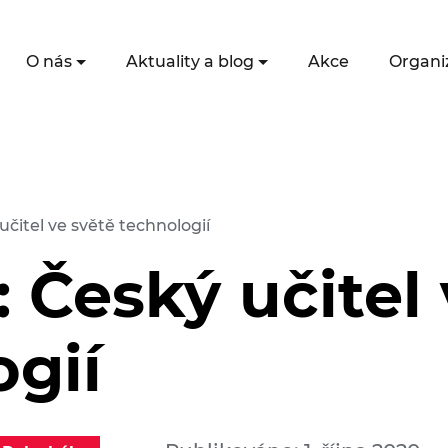
O nás
Aktuality a blog
Akce
Organi
čitel ve světě technologií
 Český učitel 
ogií