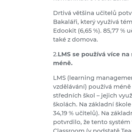
Drtivá většina učitelů pot
Bakaláři, který využívá tém
Edookit (6,65 %). 85,77 %
také z domova.
2.
LMS se používá více na s
méně.
LMS (learning management
vzdělávání) používá méně n
středních škol – jejich vy
školách. Na základní škole
34,19 % učitelů). Na zákl
potvrdilo, že tento systém 
Classroom (v podstatě Te