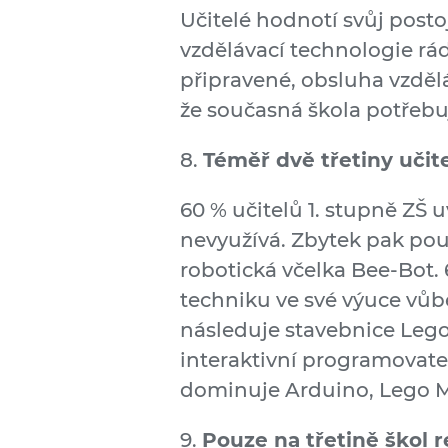
Učitelé hodnotí svůj posto
vzdělávací technologie rád
připravené, obsluha vzdělá
že současná škola potřebu
8.
Téměř dvě třetiny učit
60 % učitelů 1. stupně ZŠ 
nevyužívá. Zbytek pak pou
robotická včelka Bee-Bot. 
techniku ve své výuce vůbe
následuje stavebnice Lego
interaktivní programovate
dominuje Arduino, Lego Mi
9.
Pouze na třetině škol 