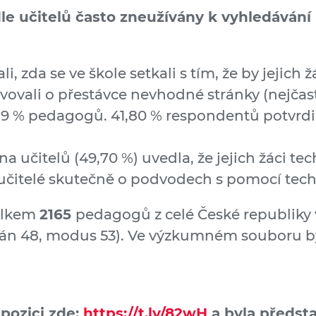
 dle učitelů často zneužívány k vyhledává
li, zda se ve škole setkali s tím, že by jejich
vovali o přestávce nevhodné stránky (nejčast
,19 % pedagogů. 41,80 % respondentů potvrdilo
a učitelů (49,70 %) uvedla, že jejich žáci te
e učitelé skutečně o podvodech s pomocí tech
celkem
2165
pedagogů z celé České republiky v
dián 48, modus 53). Ve výzkumném souboru b
pozici zde:
https://t.ly/82wH
a byla předst