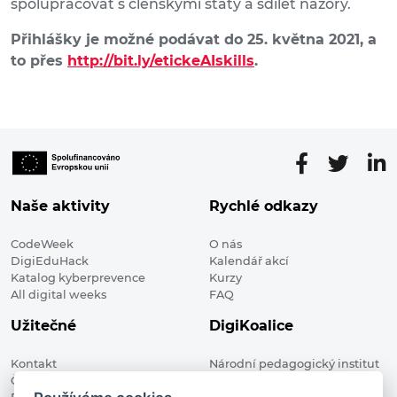
spolupracovat s členskými státy a sdílet názory.
Přihlášky je možné podávat do 25. května 2021, a
to přes
http://bit.ly/etickeAIskills
.
Naše aktivity
Rychlé odkazy
CodeWeek
O nás
DigiEduHack
Kalendář akcí
Katalog kyberprevence
Kurzy
All digital weeks
FAQ
Užitečné
DigiKoalice
Kontakt
Národní pedagogický institut
Členské organizace
České republiky, DigiKoalice