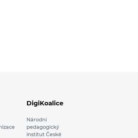
DigiKoalice
Národní
nizace
pedagogický
institut České