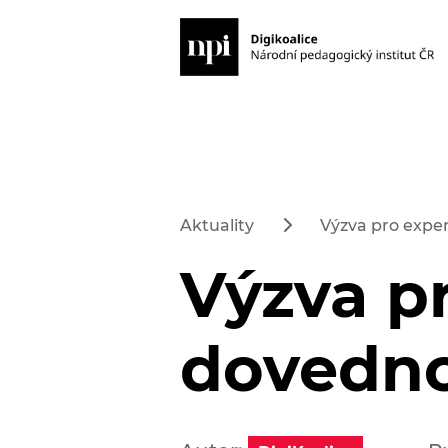
Aktuality
Výzva pro exper
Výzva pr
dovedno