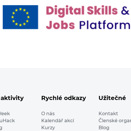
aktivity
Rychlé odkazy
Užitečné
Week
O nás
Kontakt
duHack
Kalendář akcí
Členské orga
g
Kurzy
Blog