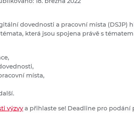
ublikováno: 18. března 2022
itální dovednosti a pracovní místa (DSJP) hl
 témata, která jsou spojena právě s tématem
ace,
 dovednosti,
 pracovní místa,
alší.
ti výzvy
a přihlaste se! Deadline pro podání 