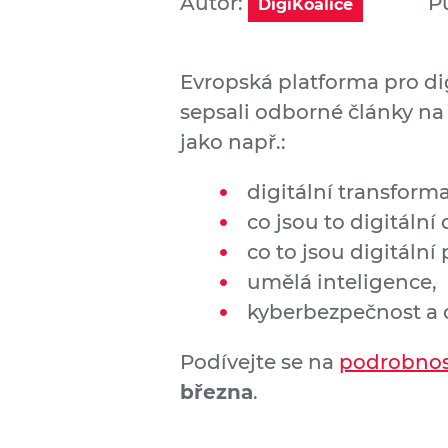
Autor:
P
DigiKoalice
Evropská platforma pro dig
sepsali odborné články na
jako např.:
digitální transform
co jsou to digitální
co to jsou digitální
umělá inteligence,
kyberbezpečnost a d
Podívejte se na
podrobnos
března
.