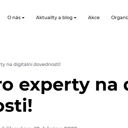
O nás
Aktuality a blog
Akce
Organi
ty na digitální dovednosti!
o experty na d
sti!