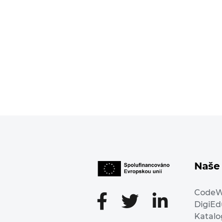
Naše 
Code
DigiE
Katalo