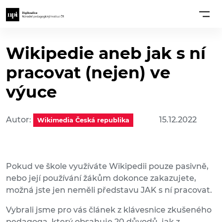
Wikipedie aneb jak s ní
pracovat (nejen) ve
výuce
Autor:
15.12.2022
Wikimedia Česká republika
Pokud ve škole využíváte Wikipedii pouze pasivně,
nebo její používání žákům dokonce zakazujete,
možná jste jen neměli představu JAK s ní pracovat.
Vybrali jsme pro vás článek z klávesnice zkušeného
pedagoga, který obsahuje 20 důvodů, jak z