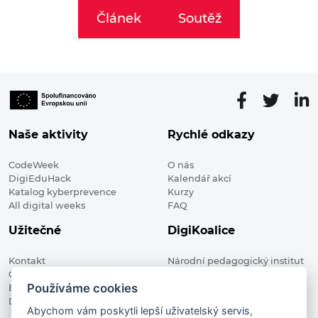
Článek
Soutěž
Naše aktivity
Rychlé odkazy
CodeWeek
O nás
DigiEduHack
Kalendář akcí
Katalog kyberprevence
Kurzy
All digital weeks
FAQ
Užitečné
DigiKoalice
Kontakt
Národní pedagogický institut
Členské organizace
České republiky, DigiKoalice
Používáme cookies
Blog
Weilova 1271/6 102 00 Praha 10
Digitalizace ve vzdělávání
Abychom vám poskytli lepší uživatelský servis,