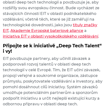
oblasti deep tech technologií a povzbuzuje je, aby
rozšířily svou evropskou činnost. Bude vycházet ze
stávajících činností EIT v oblasti podnikatelského
vzdělávání, včetně těch, které se již zaměřují na
technologické dovednosti, jako jsou
tituly značky
EIT
,
Akademie Evropské bateriové aliance
a
iniciativa EIT v oblasti vysokoškolského vzdělávání
.
Připojte se k iniciativě „Deep Tech Talent“
i vy!
EIT povzbuzuje partnery, aby učinili závazek a
podporovali rozvoj talentů v oblasti deep tech
technologií v celé Evropě. Tím, že EIT učiní závazek,
propojí veřejné a soukromé organizace, zástupce
průmyslu, poskytovatele vzdělávání a investory, aby
pomohl dosáhnout cílů iniciativy. Systém závazků
umožňuje potenciálním partnerům a sponzorům
podpořit iniciativu a určit nejlepší existující kurzy a
odbornou přípravu v oblasti deep tech.