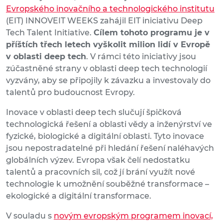
Evropského inovačního a technologického institutu
(EIT) INNOVEIT WEEKS zahájil EIT iniciativu Deep
Tech Talent Initiative.
Cílem tohoto programu je v
příštích třech letech vyškolit milion lidí v Evropě
v oblasti deep tech
. V rámci této iniciativy jsou
zúčastněné strany v oblasti deep tech technologií
vyzvány, aby se připojily k závazku a investovaly do
talentů pro budoucnost Evropy.
Inovace v oblasti deep tech slučují špičková
technologická řešení a oblasti vědy a inženýrství ve
fyzické, biologické a digitální oblasti. Tyto inovace
jsou nepostradatelné při hledání řešení naléhavých
globálních výzev. Evropa však čelí nedostatku
talentů a pracovních sil, což jí brání využít nové
technologie k umožnění souběžné transformace –
ekologické a digitální transformace.
V souladu s
novým evropským programem inovací,