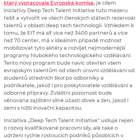
který vypracovala Evropská komise
, je cílem
iniciativy Deep Tech Talent Initiative tuto mezeru
řešit a vytvořit ve všech členských státech rezervoár
talentů v oblasti deep tech technologií. Vzhledem k
tomu, že EIT má síť více než 3400 partnerů a více
než 70 center, má v ideálním případě možnost
mobilizovat tyto aktéry a rozvíjet nejmodernější
programy hlubokého technologického vzdělávání.
Tento nový program bude navíc otevřen všem
evropským talentům od všech úrovní vzdělávání od
studentů středních škol po odborníky a
podnikatele, jakož i pro poskytovatele vzdělávání a
odborné přípravy. Zvláštní pozornost bude
věnována zajištění silné účasti dívek a žen, jakož i
zemí s nižší inovační kapacitou.
Iniciativa „Deep Tech Talent Initiative“ usiluje nejen
o rozvoj kvalifikované pracovní síly, ale také o
udržení rychle rostoucích podniků působících v