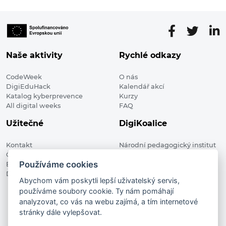
Naše aktivity
Rychlé odkazy
CodeWeek
O nás
DigiEduHack
Kalendář akcí
Katalog kyberprevence
Kurzy
All digital weeks
FAQ
Užitečné
DigiKoalice
Kontakt
Národní pedagogický institut
Členské organizace
České republiky, DigiKoalice
Používáme cookies
Blog
Weilova 1271/6 102 00 Praha 10
Digitalizace ve vzdělávání
Abychom vám poskytli lepší uživatelský servis,
používáme soubory cookie. Ty nám pomáhají
DigiKoalice 2021. All rights reserved
analyzovat, co vás na webu zajímá, a tím internetové
Vstup do administrace
stránky dále vylepšovat.