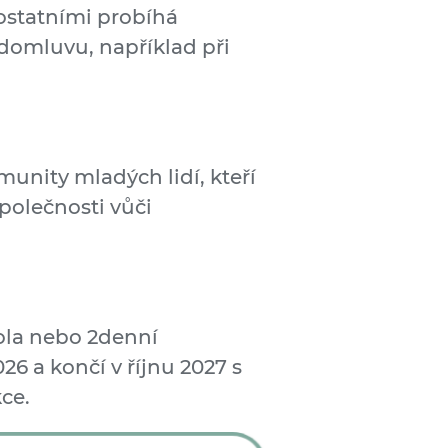
ostatními probíhá
domluvu, například při
unity mladých lidí, kteří
společnosti vůči
kola nebo 2denní
6 a končí v říjnu 2027 s
ce.