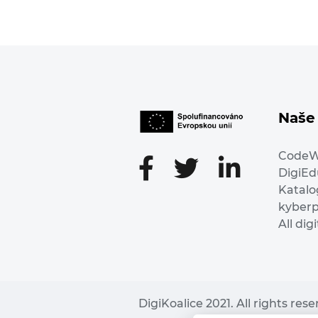
Naše 
Code
DigiE
Katalo
kyber
All dig
DigiKoalice 2021. All rights res