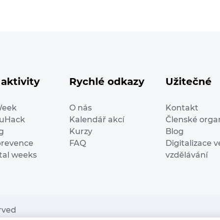
aktivity
Rychlé odkazy
Užitečné
Week
O nás
Kontakt
duHack
Kalendář akcí
Členské orga
g
Kurzy
Blog
prevence
FAQ
Digitalizace v
ital weeks
vzdělávání
erved