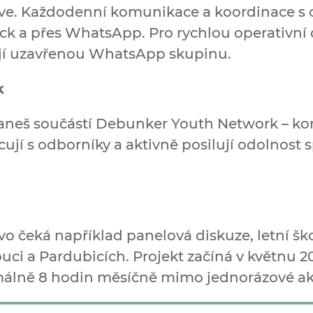
e. Každodenní komunikace a koordinace s 
ck a přes WhatsApp. Pro rychlou operativní 
ají uzavřenou WhatsApp skupinu.
k
aneš součástí Debunker Youth Network – kom
cují s odborníky a aktivně posilují odolnost 
o čeká například panelová diskuze, letní š
ci a Pardubicích. Projekt začíná v květnu 202
álně 8 hodin měsíčně mimo jednorázové ak