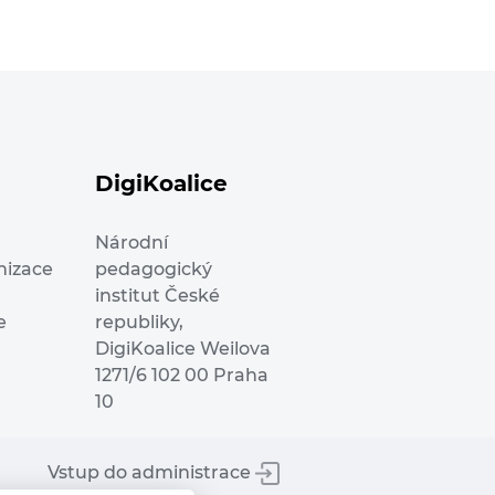
DigiKoalice
Národní
nizace
pedagogický
institut České
e
republiky,
DigiKoalice Weilova
1271/6 102 00 Praha
10
Vstup do administrace