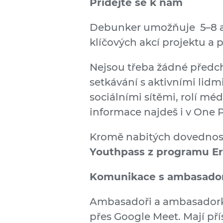
Přidejte se k nám
Debunker umožňuje 5–8 am
klíčových akcí projektu a p
Nejsou třeba žádné předch
setkávání s aktivními lid
sociálními sítěmi, rolí mé
informace najdeš i v One
Kromě nabitých dovedností 
Youthpass z programu E
Komunikace s ambasad
Ambasadoři a ambasadorky
přes Google Meet. Mají p