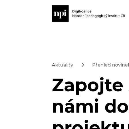
Aktuality
Přehled novinek
Zapojte 
námi do
projekt