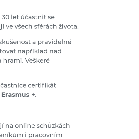
 let účastnit se
jí ve všech sférách života.
zkušenost a pravidelné
utovat například nad
a hrami. Veškeré
astnice certifikát
m
Erasmus +
.
í na online schůzkách
deníkům i pracovním