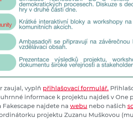
r zaujal, vyplň
přihlašovací formulář.
Přihlaš
Souhrnné informace k projektu najdeš v One 
 a Fakescape najdete na
webu
nebo našich
s
oordinátorku projektu Zuzanu Muškovou (m