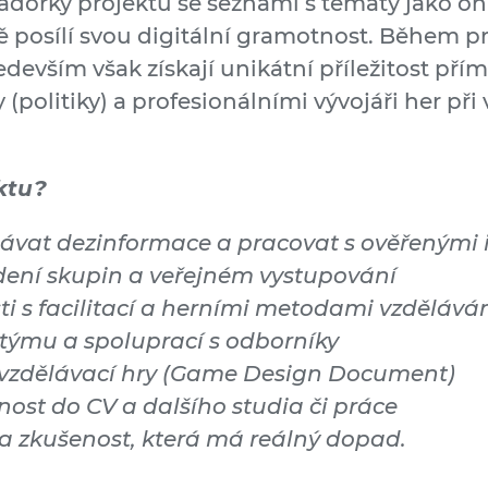
dorky projektu se seznámí s tématy jako on
vě posílí svou digitální gramotnost. Během pr
edevším však získají unikátní příležitost pří
(politiky) a profesionálními vývojáři her při
ektu?
ávat dezinformace a pracovat s ověřenými
ení skupin a veřejném vystupování
i s facilitací a herními metodami vzdělává
 týmu a spoluprací s odborníky
 vzdělávací hry (Game Design Document)
ost do CV a dalšího studia či práce
 a zkušenost, která má reálný dopad.