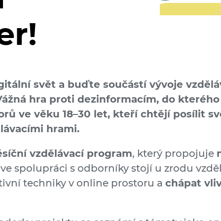
r!
gitální svět a buďte součástí vývoje vzděl
Vážná hra proti dezinformacím, do kteréh
ve věku 18–30 let, kteří chtějí posílit sv
ělávacími hrami.
síční vzdělávací program
, který propojuje
 ve spolupráci s odborníky stojí u zrodu vzd
ivní techniky v online prostoru a
chápat vli