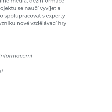
line média, dezinformace
ojektu se naučí vyvíjet a
mo spolupracovat s experty
 vzniku nové vzdělávací hry
 informacemi
ní