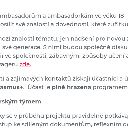
basadorům a ambasadorkám ve věku 18 – 30
osílit své znalosti a dovednosti, které zužitku
ozí znalosti tématu, jen nadšení pro novou 
mi své generace. S nimi budou společně disk
dií ve společnosti, zábavnými způsoby učení 
 Pageru
zde.
a zajímavých kontaktů získají účastníci a úč
rasmus+
. Účast je
plně hrazena
programe
orským týmem
 se v průběhu projektu pravidelně potkávaj
řístup ke sdíleným dokumentům, reflexním 