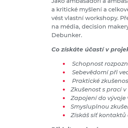
Jako ambasadoři a ambasa
a kritické myšlení a celko
vést vlastní workshopy. Př
na média, decision makery 
Debunker.
Co získáte účastí v proj
Schopnost rozpozn
Sebevědomí při ved
Praktické zkušenost
Zkušenost s prací v
Zapojení do vývoje
Smysluplnou zkušen
Získáš síť kontaktů