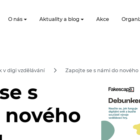
O nás
Aktuality a blog
Akce
Organi
 v digi vzdělávání
Zapojte se s námi do nového
se s
 nového
u