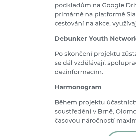
podkladům na Google Driv
primárně na platformě Sla
cestování na akce, využív
Debunker Youth Networ
Po skončení projektu zůst
se dál vzdělávají, spolupra
dezinformacím.
Harmonogram
Během projektu účastnictv
soustředění v Brně, Olomou
časovou náročností maxim